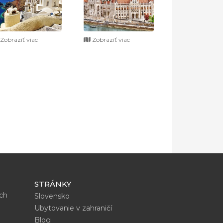
Zobraziť viac
Zobraziť viac
STRÁNKY
ích
Slovensko
Ubytovanie v zahraničí
Blog