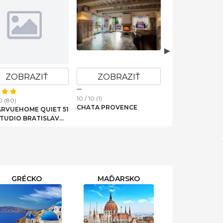
ZOBRAZIŤ
ZOBRAZIŤ
ZOBRAZ
10 / 10 (1)
10 (80)
10 / 10 (3)
CHATA PROVENCE
ARVUEHOME QUIET 51
VILLA DROSERA 
STUDIO BRATISLAVA
WELLNESSOM, 
IN
DOLINA V ZÁPA
TATRÁCH
GRÉCKO
MAĎARSKO