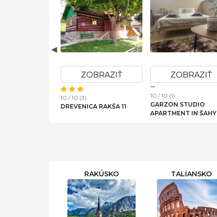
OBRAZIŤ
ZOBRAZIŤ
ZOBRAZIŤ
10 / 10 (1)
10 / 10 (3)
GARZON STUDIO
NE APARTMENT
DREVENICA RAKŠA 11
APARTMENT IN ŠAHY
AVA
RAKÚSKO
TALIANSKO