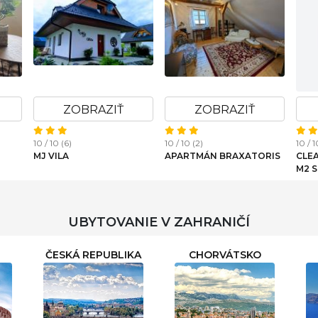
ZOBRAZIŤ
ZOBRAZIŤ
10 / 10 (6)
10 / 10 (2)
10 / 
MJ VILA
APARTMÁN BRAXATORIS
CLE
M2 
SLAV
UBYTOVANIE V ZAHRANIČÍ
ČESKÁ REPUBLIKA
CHORVÁTSKO