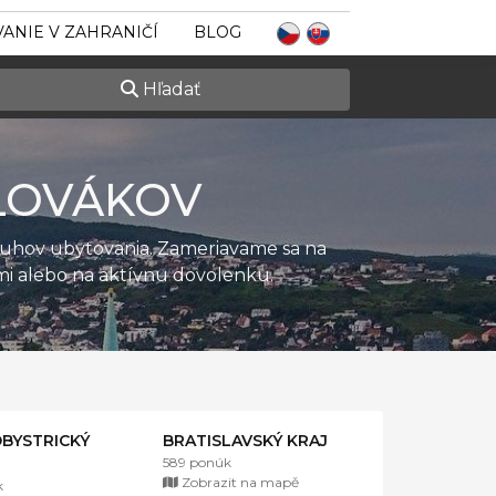
ANIE V ZAHRANIČÍ
BLOG
Hľadať
LOVÁKOV
ruhov ubytovania. Zameriavame sa na
ťmi alebo na aktívnu dovolenku.
BYSTRICKÝ
BRATISLAVSKÝ KRAJ
589 ponúk
Zobrazit na mapě
k