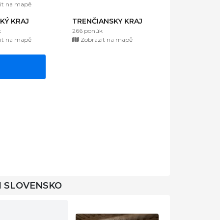
it na mapě
KÝ KRAJ
TRENČIANSKY KRAJ
k
266 ponúk
it na mapě
Zobrazit na mapě
I SLOVENSKO