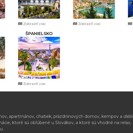
Zobraziť viac
Zobraziť viac
ŠPANIELSKO
Zobraziť viac
ónov, apartmánov, chatiek, prázdninových domov, kempov a ďalš
cie, ktoré sú obľúbené u Slovákov, a ktoré sú vhodné na relax,
u.