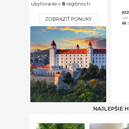
ubytovanie v
8
regiónoch.
KO
457
ZOBRAZIŤ PONUKY
Z
NAJLEPŠIE 