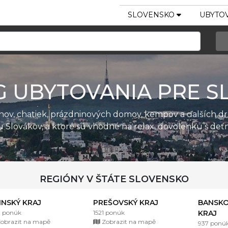
SLOVENSKO
UBYTOV
G UBYTOVANIA PRE S
ánov, chatiek, prázdninových domov, kempov a ďalších d
u Slovákov, a ktoré sú vhodné na relax, dovolenku s de
REGIÓNY V ŠTÁTE SLOVENSKO
LINSKÝ KRAJ
PREŠOVSKÝ KRAJ
BANSKO
1 ponúk
1521 ponúk
KRAJ
obrazit na mapě
Zobrazit na mapě
937 ponú