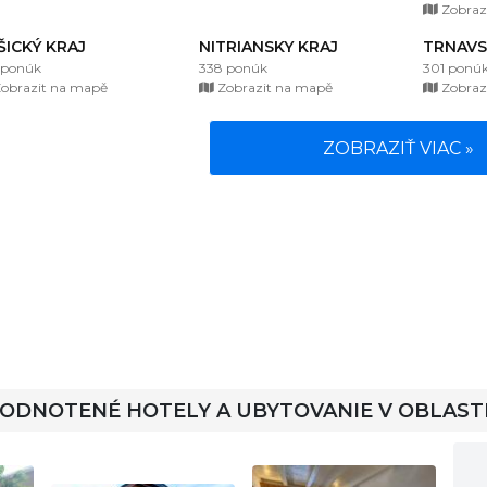
Zobraz
ŠICKÝ KRAJ
NITRIANSKY KRAJ
TRNAVS
 ponúk
338 ponúk
301 ponú
obrazit na mapě
Zobrazit na mapě
Zobraz
ZOBRAZIŤ VIAC »
HODNOTENÉ HOTELY A UBYTOVANIE V OBLAST