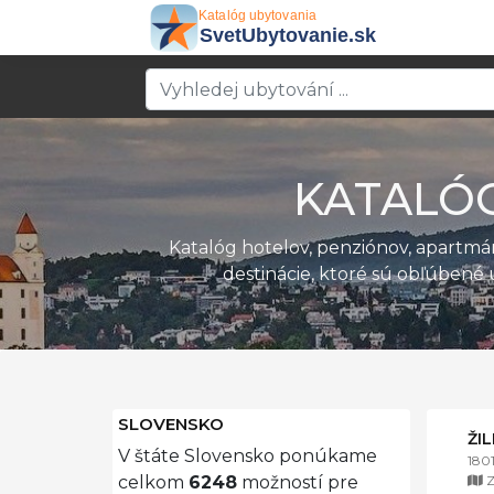
KATALÓ
Katalóg hotelov, penziónov, apartm
destinácie, ktoré sú obľúbené 
SLOVENSKO
ŽI
V štáte Slovensko ponúkame
180
Z
celkom
6248
možností pre