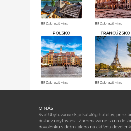
Zobraziť viac
Zobraziť viac
POĽSKO
FRANCÚZSKO
Zobraziť viac
Zobraziť viac
O NÁS
SvetUbytovanie.sk je katalóg hotelov, penzi
druhov ubytovania. Zameriavame sa na destiná
dovolenku s deťmi alebo na aktívnu dovolenk