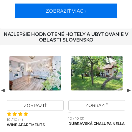
ZOBRAZIŤ VIAC »
NAJLEPŠIE HODNOTENÉ HOTELY A UBYTOVANIE V
OBLASTI SLOVENSKO
ZOBRAZIŤ
ZOBRAZIŤ
10 / 10 (3)
10 / 10 (4)
1
DÚBRAVSKÁ CHALUPA NELLA
WINE APARTMENTS