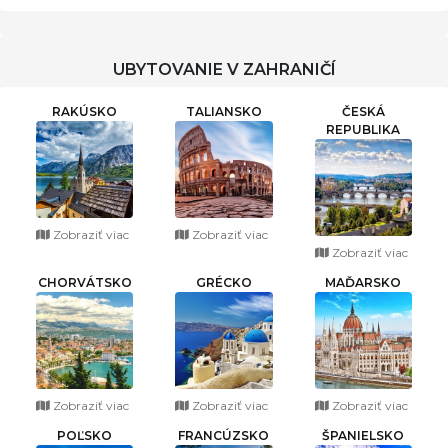
UBYTOVANIE V ZAHRANIČÍ
RAKÚSKO
TALIANSKO
ČESKÁ
REPUBLIKA
Zobraziť viac
Zobraziť viac
Zobraziť viac
CHORVÁTSKO
GRÉCKO
MAĎARSKO
Zobraziť viac
Zobraziť viac
Zobraziť viac
POĽSKO
FRANCÚZSKO
ŠPANIELSKO