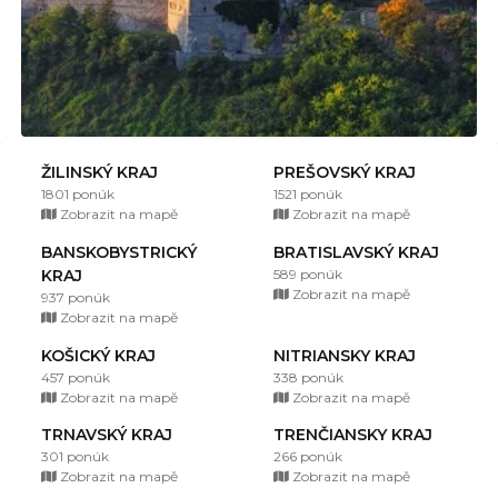
ŽILINSKÝ KRAJ
PREŠOVSKÝ KRAJ
1801 ponúk
1521 ponúk
Zobrazit na mapě
Zobrazit na mapě
BANSKOBYSTRICKÝ
BRATISLAVSKÝ KRAJ
KRAJ
589 ponúk
Zobrazit na mapě
937 ponúk
Zobrazit na mapě
KOŠICKÝ KRAJ
NITRIANSKY KRAJ
457 ponúk
338 ponúk
Zobrazit na mapě
Zobrazit na mapě
TRNAVSKÝ KRAJ
TRENČIANSKY KRAJ
301 ponúk
266 ponúk
Zobrazit na mapě
Zobrazit na mapě