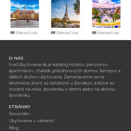
Zobraziť viac
Zobraziť viac
Zobraziť viac
O NÁS
SvetUbytovanie.sk je katalóg hotelov, penziónov,
apartmánov, chatiek, prázdninových domov, kempov a
ďalších druhov ubytovania. Zameriavame sa na
destinácie, ktoré sú obľúbené u Slovákov, a ktoré sú
vhodné na relax, dovolenku s deťmi alebo na aktívnu
dovolenku.
STRÁNKY
Slovensko
Ubytovanie v zahraničí
Blog