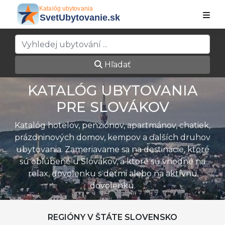
Hľadať
KATALÓG UBYTOVANIA
PRE SLOVÁKOV
Katalóg hotelov, penziónov, apartmánov, chatiek,
prázdninových domov, kempov a ďalších druhov
ubytovania. Zameriavame sa na destinácie, ktoré
sú obľúbené u Slovákov, a ktoré sú vhodné na
relax, dovolenku s deťmi alebo na aktívnu
dovolenku.
REGIÓNY V ŠTÁTE SLOVENSKO