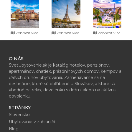
Zobraziť viac
Zobraziť viac
Zobraziť viac
O NÁS
SvetUbytovanie.sk je katalóg hotelov, penziónov,
apartmánov, chatiek, prázdninových domov, kempov a
ďalších druhov ubytovania. Zameriavame sa na
destinácie, ktoré sú obľúbené u Slovákov, a ktoré sú
vhodné na relax, dovolenku s deťmi alebo na aktívnu
dovolenku.
STRÁNKY
Slovensko
Ubytovanie v zahraničí
Blog