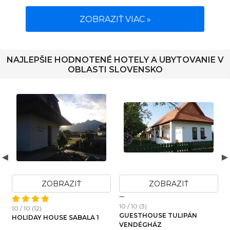
ZOBRAZIŤ VIAC »
NAJLEPŠIE HODNOTENÉ HOTELY A UBYTOVANIE V
OBLASTI SLOVENSKO
ZOBRAZIŤ
ZOBRAZIŤ
10 / 10 (3)
1
10 / 10 (12)
GUESTHOUSE TULIPÁN
HOLIDAY HOUSE SABALA 1
VENDÉGHÁZ