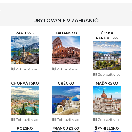
UBYTOVANIE V ZAHRANIČÍ
RAKÚSKO
TALIANSKO
ČESKÁ
REPUBLIKA
Zobraziť viac
Zobraziť viac
Zobraziť viac
CHORVÁTSKO
GRÉCKO
MAĎARSKO
Zobraziť viac
Zobraziť viac
Zobraziť viac
POĽSKO
FRANCÚZSKO
ŠPANIELSKO