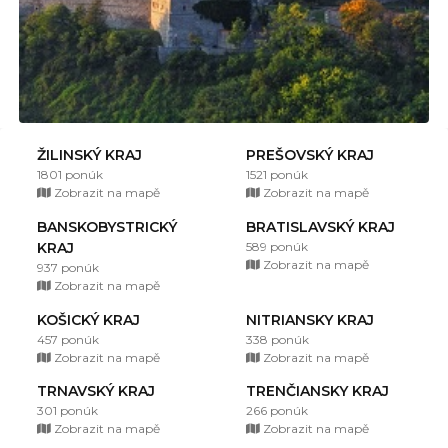
ŽILINSKÝ KRAJ
PREŠOVSKÝ KRAJ
1801 ponúk
1521 ponúk
Zobrazit na mapě
Zobrazit na mapě
BANSKOBYSTRICKÝ
BRATISLAVSKÝ KRAJ
KRAJ
589 ponúk
Zobrazit na mapě
937 ponúk
Zobrazit na mapě
KOŠICKÝ KRAJ
NITRIANSKY KRAJ
457 ponúk
338 ponúk
Zobrazit na mapě
Zobrazit na mapě
TRNAVSKÝ KRAJ
TRENČIANSKY KRAJ
301 ponúk
266 ponúk
Zobrazit na mapě
Zobrazit na mapě