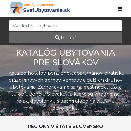
Hľadať
KATALÓG UBYTOVANIA
PRE SLOVÁKOV
Katalóg hotelov, penziónov, apartmánov, chatiek,
prázdninových domov, kempov a ďalších druhov
ubytovania. Zameriavame sa na destinácie, ktoré
sú obľúbené u Slovákov, a ktoré sú vhodné na
relax, dovolenku s deťmi alebo na aktívnu
dovolenku.
REGIÓNY V ŠTÁTE SLOVENSKO