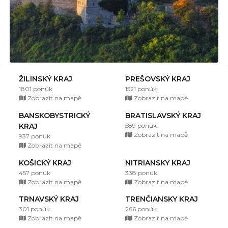
ŽILINSKÝ KRAJ
PREŠOVSKÝ KRAJ
1801 ponúk
1521 ponúk
Zobrazit na mapě
Zobrazit na mapě
BANSKOBYSTRICKÝ
BRATISLAVSKÝ KRAJ
KRAJ
589 ponúk
Zobrazit na mapě
937 ponúk
Zobrazit na mapě
KOŠICKÝ KRAJ
NITRIANSKY KRAJ
457 ponúk
338 ponúk
Zobrazit na mapě
Zobrazit na mapě
TRNAVSKÝ KRAJ
TRENČIANSKY KRAJ
301 ponúk
266 ponúk
Zobrazit na mapě
Zobrazit na mapě