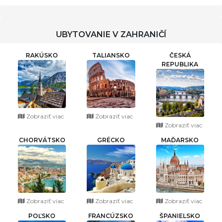
UBYTOVANIE V ZAHRANIČÍ
RAKÚSKO
TALIANSKO
ČESKÁ
REPUBLIKA
Zobraziť viac
Zobraziť viac
Zobraziť viac
CHORVÁTSKO
GRÉCKO
MAĎARSKO
Zobraziť viac
Zobraziť viac
Zobraziť viac
POĽSKO
FRANCÚZSKO
ŠPANIELSKO