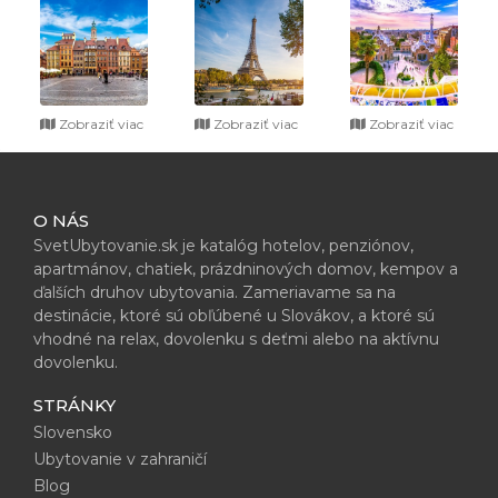
Zobraziť viac
Zobraziť viac
Zobraziť viac
O NÁS
SvetUbytovanie.sk je katalóg hotelov, penziónov,
apartmánov, chatiek, prázdninových domov, kempov a
ďalších druhov ubytovania. Zameriavame sa na
destinácie, ktoré sú obľúbené u Slovákov, a ktoré sú
vhodné na relax, dovolenku s deťmi alebo na aktívnu
dovolenku.
STRÁNKY
Slovensko
Ubytovanie v zahraničí
Blog