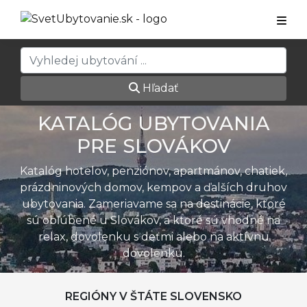
Hľadať
KATALÓG UBYTOVANIA
PRE SLOVÁKOV
Katalóg hotelov, penziónov, apartmánov, chatiek,
prázdninových domov, kempov a ďalších druhov
ubytovania. Zameriavame sa na destinácie, ktoré
sú obľúbené u Slovákov, a ktoré sú vhodné na
relax, dovolenku s deťmi alebo na aktívnu
dovolenku.
REGIÓNY V ŠTÁTE SLOVENSKO