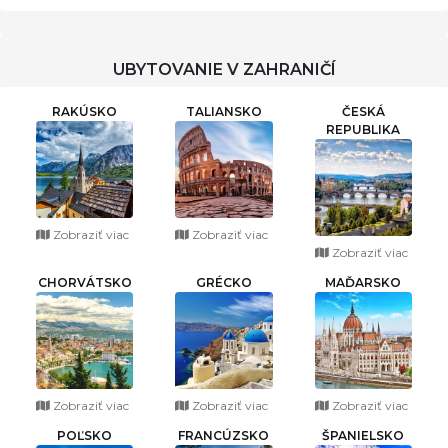
UBYTOVANIE V ZAHRANIČÍ
RAKÚSKO
TALIANSKO
ČESKÁ
REPUBLIKA
Zobraziť viac
Zobraziť viac
Zobraziť viac
CHORVÁTSKO
GRÉCKO
MAĎARSKO
Zobraziť viac
Zobraziť viac
Zobraziť viac
POĽSKO
FRANCÚZSKO
ŠPANIELSKO