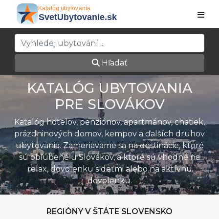
Hľadať
KATALÓG UBYTOVANIA
PRE SLOVÁKOV
Katalóg hotelov, penziónov, apartmánov, chatiek,
prázdninových domov, kempov a ďalších druhov
ubytovania. Zameriavame sa na destinácie, ktoré
sú obľúbené u Slovákov, a ktoré sú vhodné na
relax, dovolenku s deťmi alebo na aktívnu
dovolenku.
REGIÓNY V ŠTÁTE SLOVENSKO