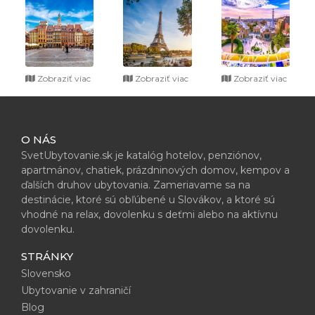
Zobraziť viac
Zobraziť viac
Zobraziť viac
O NÁS
SvetUbytovanie.sk je katalóg hotelov, penziónov,
apartmánov, chatiek, prázdninových domov, kempov a
ďalších druhov ubytovania. Zameriavame sa na
destinácie, ktoré sú obľúbené u Slovákov, a ktoré sú
vhodné na relax, dovolenku s deťmi alebo na aktívnu
dovolenku.
STRÁNKY
Slovensko
Ubytovanie v zahraničí
Blog