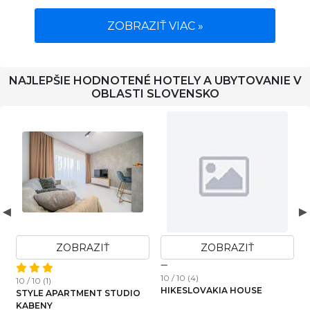
ZOBRAZIŤ VIAC »
NAJLEPŠIE HODNOTENÉ HOTELY A UBYTOVANIE V
OBLASTI SLOVENSKO
ZOBRAZIŤ
ZOBRAZIŤ
10 / 10 (4)
10 / 10 (1)
1
HIKESLOVAKIA HOUSE
STYLE APARTMENT STUDIO
KABENY