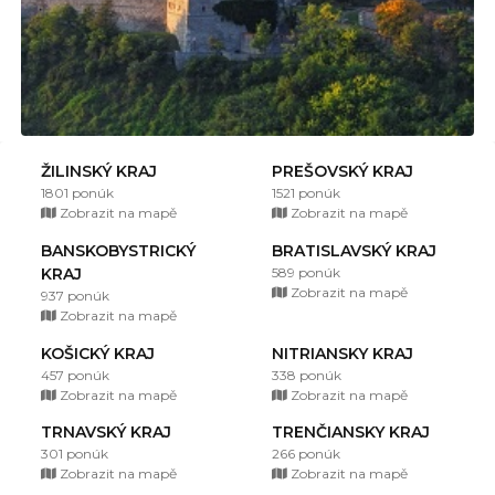
ŽILINSKÝ KRAJ
PREŠOVSKÝ KRAJ
1801 ponúk
1521 ponúk
Zobrazit na mapě
Zobrazit na mapě
BANSKOBYSTRICKÝ
BRATISLAVSKÝ KRAJ
KRAJ
589 ponúk
Zobrazit na mapě
937 ponúk
Zobrazit na mapě
KOŠICKÝ KRAJ
NITRIANSKY KRAJ
457 ponúk
338 ponúk
Zobrazit na mapě
Zobrazit na mapě
TRNAVSKÝ KRAJ
TRENČIANSKY KRAJ
301 ponúk
266 ponúk
Zobrazit na mapě
Zobrazit na mapě