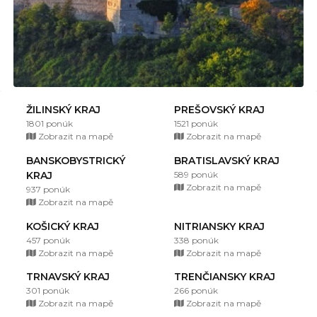
ŽILINSKÝ KRAJ
PREŠOVSKÝ KRAJ
1801 ponúk
1521 ponúk
Zobrazit na mapě
Zobrazit na mapě
BANSKOBYSTRICKÝ
BRATISLAVSKÝ KRAJ
KRAJ
589 ponúk
Zobrazit na mapě
937 ponúk
Zobrazit na mapě
KOŠICKÝ KRAJ
NITRIANSKY KRAJ
457 ponúk
338 ponúk
Zobrazit na mapě
Zobrazit na mapě
TRNAVSKÝ KRAJ
TRENČIANSKY KRAJ
301 ponúk
266 ponúk
Zobrazit na mapě
Zobrazit na mapě