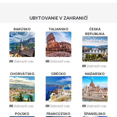
LIPTOVA
UBYTOVANIE V ZAHRANIČÍ
RAKÚSKO
TALIANSKO
ČESKÁ
REPUBLIKA
Zobraziť viac
Zobraziť viac
Zobraziť viac
CHORVÁTSKO
GRÉCKO
MAĎARSKO
Zobraziť viac
Zobraziť viac
Zobraziť viac
POĽSKO
FRANCÚZSKO
ŠPANIELSKO