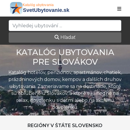
Hľadať
KATALÓG UBYTOVANIA
PRE SLOVÁKOV
Katalóg hotelov, penziónov, apartmánov, chatiek,
prázdninových domov, kempov a ďalších druhov
ubytovania. Zameriavame sa na destinácie, ktoré
sú obľúbené u Slovákov, a ktoré sú vhodné na
relax, dovolenku s deťmi alebo na aktívnu
dovolenku.
REGIÓNY V ŠTÁTE SLOVENSKO