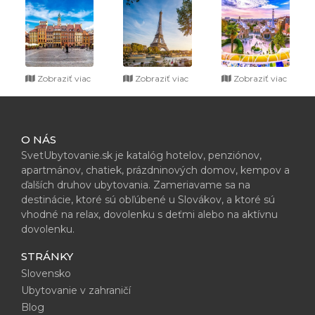
Zobraziť viac
Zobraziť viac
Zobraziť viac
O NÁS
SvetUbytovanie.sk je katalóg hotelov, penziónov,
apartmánov, chatiek, prázdninových domov, kempov a
ďalších druhov ubytovania. Zameriavame sa na
destinácie, ktoré sú obľúbené u Slovákov, a ktoré sú
vhodné na relax, dovolenku s deťmi alebo na aktívnu
dovolenku.
STRÁNKY
Slovensko
Ubytovanie v zahraničí
Blog