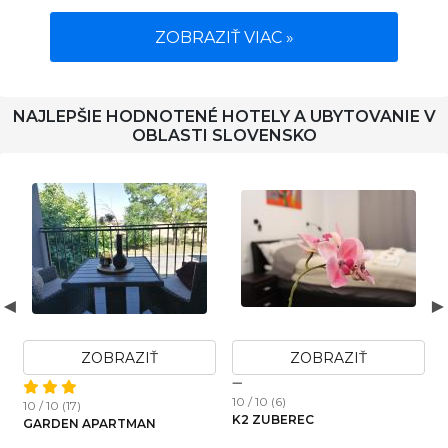
ZOBRAZIŤ VIAC »
NAJLEPŠIE HODNOTENÉ HOTELY A UBYTOVANIE V
OBLASTI SLOVENSKO
Ť
ZOBRAZIŤ
ZOBRAZIŤ
10 / 10 (3)
10 / 10 (4)
CHATA POD KOPCOM
KOMFORTNÝ A MODERNÝ
TINY HOUSE V SRDCI