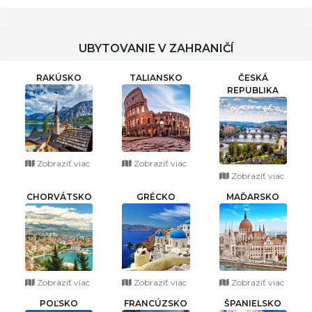
UBYTOVANIE V ZAHRANIČÍ
RAKÚSKO
TALIANSKO
ČESKÁ
REPUBLIKA
Zobraziť viac
Zobraziť viac
Zobraziť viac
CHORVÁTSKO
GRÉCKO
MAĎARSKO
Zobraziť viac
Zobraziť viac
Zobraziť viac
POĽSKO
FRANCÚZSKO
ŠPANIELSKO