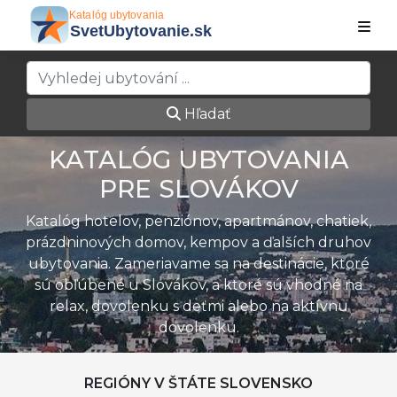
Hľadať
KATALÓG UBYTOVANIA
PRE SLOVÁKOV
Katalóg hotelov, penziónov, apartmánov, chatiek,
prázdninových domov, kempov a ďalších druhov
ubytovania. Zameriavame sa na destinácie, ktoré
sú obľúbené u Slovákov, a ktoré sú vhodné na
relax, dovolenku s deťmi alebo na aktívnu
dovolenku.
REGIÓNY V ŠTÁTE SLOVENSKO