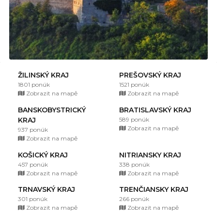
ŽILINSKÝ KRAJ
PREŠOVSKÝ KRAJ
1801 ponúk
1521 ponúk
Zobrazit na mapě
Zobrazit na mapě
BANSKOBYSTRICKÝ
BRATISLAVSKÝ KRAJ
KRAJ
589 ponúk
Zobrazit na mapě
937 ponúk
Zobrazit na mapě
KOŠICKÝ KRAJ
NITRIANSKY KRAJ
457 ponúk
338 ponúk
Zobrazit na mapě
Zobrazit na mapě
TRNAVSKÝ KRAJ
TRENČIANSKY KRAJ
301 ponúk
266 ponúk
Zobrazit na mapě
Zobrazit na mapě