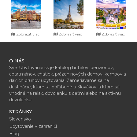
Zobraziť viac
Zobraziť viac
Zobraziť viac
O NÁS
SvetUbytovanie.sk je katalóg hotelov, penziónov,
apartmánov, chatiek, prázdninových domov, kempov a
ďalších druhov ubytovania. Zameriavame sa na
destinácie, ktoré sú obľúbené u Slovákov, a ktoré sú
vhodné na relax, dovolenku s deťmi alebo na aktívnu
dovolenku.
STRÁNKY
Slovensko
Ubytovanie v zahraničí
Blog