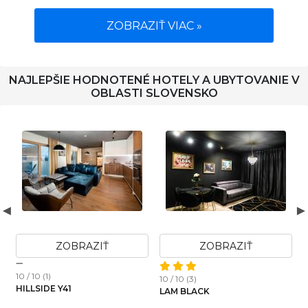
ZOBRAZIŤ VIAC »
NAJLEPŠIE HODNOTENÉ HOTELY A UBYTOVANIE V
OBLASTI SLOVENSKO
ZOBRAZIŤ
ZOBRAZIŤ
10 / 10 (1)
1
10 / 10 (3)
Š
HILLSIDE Y41
LAM BLACK