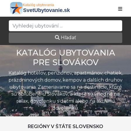
Hľadať
KATALÓG UBYTOVANIA
PRE SLOVÁKOV
Katalóg hotelov, penziónov, apartmánov, chatiek,
prázdninových domov, kempov a ďalších druhov
ubytovania. Zameriavame sa na destinácie, ktoré
sú obľúbené u Slovákov, a ktoré sú vhodné na
relax, dovolenku s deťmi alebo na aktívnu
dovolenku.
REGIÓNY V ŠTÁTE SLOVENSKO