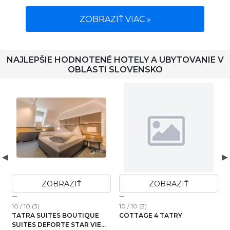
ZOBRAZIŤ VIAC »
NAJLEPŠIE HODNOTENÉ HOTELY A UBYTOVANIE V
OBLASTI SLOVENSKO
ZOBRAZIŤ
ZOBRAZIŤ
10 / 10 (3)
10 / 10 (3)
1
A
TATRA SUITES BOUTIQUE
COTTAGE 4 TATRY
SUITES DEFORTE STAR VIEW