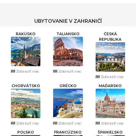
302
UBYTOVANIE V ZAHRANIČÍ
RAKÚSKO
TALIANSKO
ČESKÁ
REPUBLIKA
Zobraziť viac
Zobraziť viac
Zobraziť viac
CHORVÁTSKO
GRÉCKO
MAĎARSKO
Zobraziť viac
Zobraziť viac
Zobraziť viac
POĽSKO
FRANCÚZSKO
ŠPANIELSKO