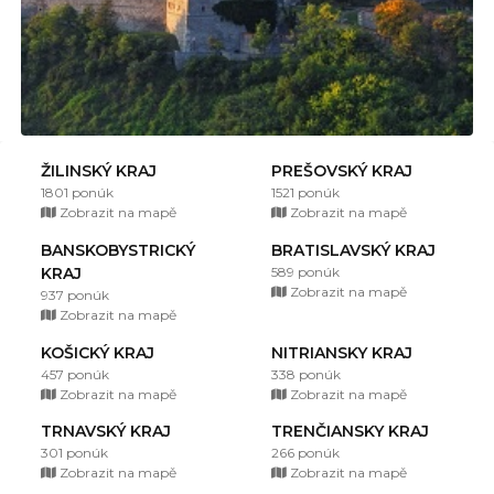
ŽILINSKÝ KRAJ
PREŠOVSKÝ KRAJ
1801 ponúk
1521 ponúk
Zobrazit na mapě
Zobrazit na mapě
BANSKOBYSTRICKÝ
BRATISLAVSKÝ KRAJ
KRAJ
589 ponúk
Zobrazit na mapě
937 ponúk
Zobrazit na mapě
KOŠICKÝ KRAJ
NITRIANSKY KRAJ
457 ponúk
338 ponúk
Zobrazit na mapě
Zobrazit na mapě
TRNAVSKÝ KRAJ
TRENČIANSKY KRAJ
301 ponúk
266 ponúk
Zobrazit na mapě
Zobrazit na mapě