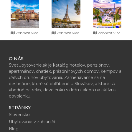
Zobraziť viac
Zobraziť viac
Zobraziť viac
O NÁS
SvetUbytovanie.sk je katalóg hotelov, penziónov,
apartmánov, chatiek, prázdninových domov, kempov a
ďalších druhov ubytovania. Zameriavame sa na
destinácie, ktoré sú obľúbené u Slovákov, a ktoré sú
vhodné na relax, dovolenku s deťmi alebo na aktívnu
dovolenku.
STRÁNKY
Slovensko
Ubytovanie v zahraničí
Blog