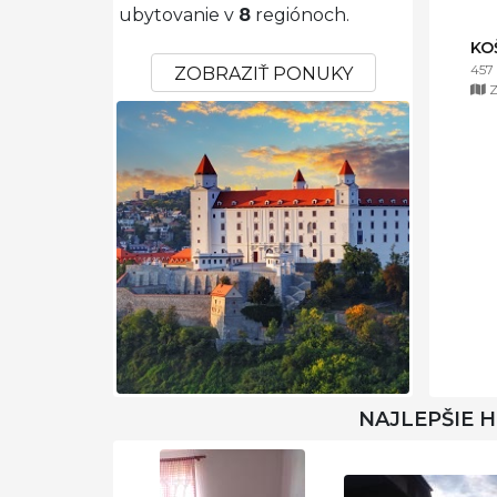
ubytovanie v
8
regiónoch.
KO
457
ZOBRAZIŤ PONUKY
Z
NAJLEPŠIE 