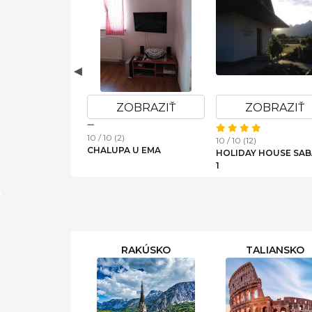
OBRAZIŤ
ZOBRAZIŤ
ZOBRAZIŤ
10 / 10 (2)
)
10 / 10 (12)
CHALUPA U EMA
NY KUBÍNSKA
HOLIDAY HOUSE SAB
ZRUB
1
RAKÚSKO
TALIANSKO