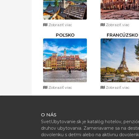
Zobraziť viac
Zobraziť viac
POĽSKO
FRANCÚZSKO
Zobraziť viac
Zobraziť viac
O NÁS
SvetUbytovanie.sk je katalóg hotelov, penzi
druhov ubytovania. Zameriavame sa na destiná
dovolenku s deťmi alebo na aktívnu dovolenk