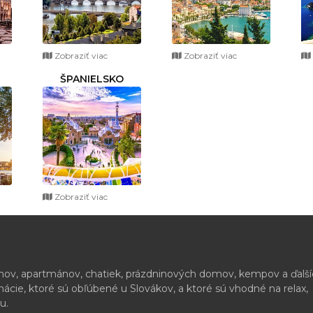
Zobraziť viac
Zobraziť viac
ŠPANIELSKO
Zobraziť viac
ónov, apartmánov, chatiek, prázdninových domov, kempov a ďalš
cie, ktoré sú obľúbené u Slovákov, a ktoré sú vhodné na relax,
u.