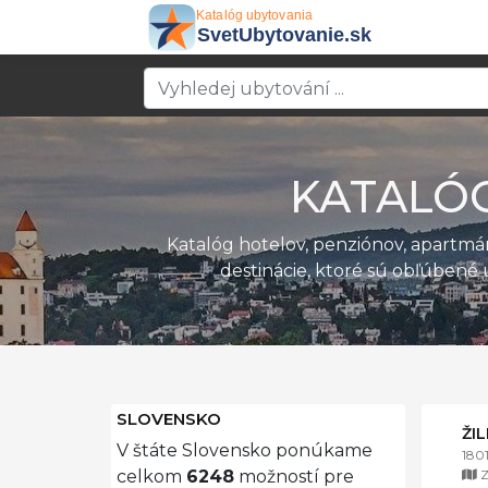
KATALÓ
Katalóg hotelov, penziónov, apartm
destinácie, ktoré sú obľúbené 
SLOVENSKO
ŽI
V štáte Slovensko ponúkame
180
Z
celkom
6248
možností pre