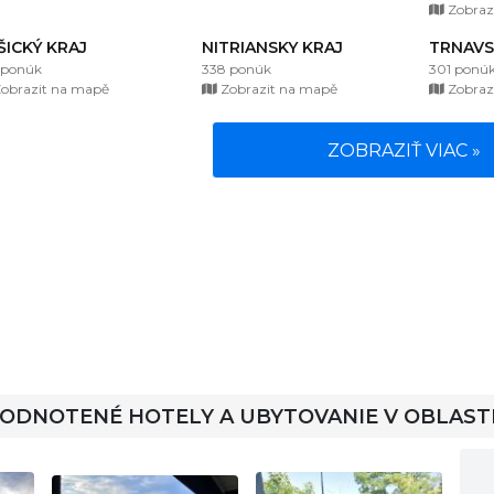
Zobraz
ŠICKÝ KRAJ
NITRIANSKY KRAJ
TRNAVS
 ponúk
338 ponúk
301 ponú
obrazit na mapě
Zobrazit na mapě
Zobraz
ZOBRAZIŤ VIAC »
HODNOTENÉ HOTELY A UBYTOVANIE V OBLAST