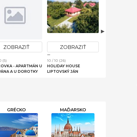
ZOBRAZIŤ
ZOBRAZIŤ
ZOBRAZ
0 (5)
10 / 10 (26)
10 / 10 (6)
ČOVKA - APARTMÁN U
HOLIDAY HOUSE
HACIENDA NA O
PÁNA A U DOROTKY
LIPTOVSKÝ JÁN
GRÉCKO
MAĎARSKO