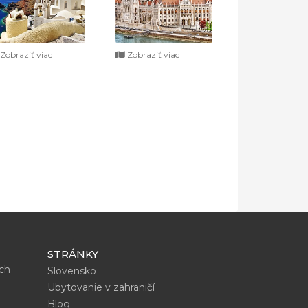
Zobraziť viac
Zobraziť viac
STRÁNKY
ích
Slovensko
Ubytovanie v zahraničí
Blog