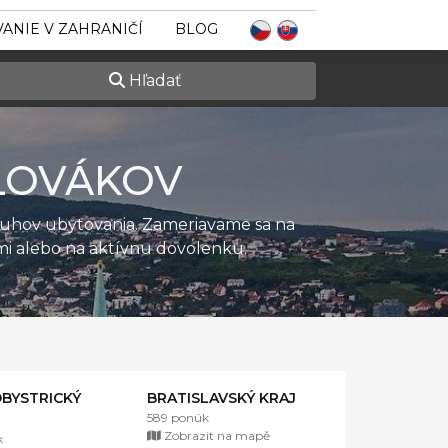
ANIE V ZAHRANIČÍ
BLOG
Hľadať
LOVÁKOV
ruhov ubytovania. Zameriavame sa na
ťmi alebo na aktívnu dovolenku.
BYSTRICKÝ
BRATISLAVSKÝ KRAJ
589 ponúk
Zobrazit na mapě
k