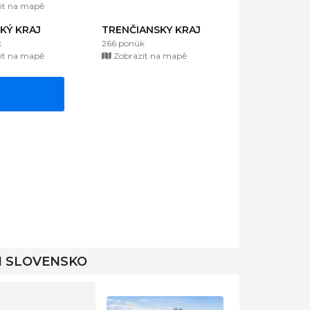
it na mapě
KÝ KRAJ
TRENČIANSKY KRAJ
k
266 ponúk
it na mapě
Zobrazit na mapě
I SLOVENSKO