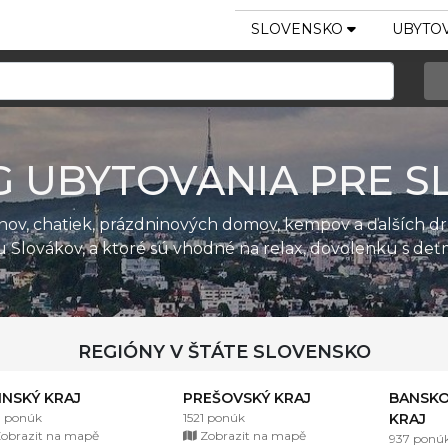
SLOVENSKO
UBYTOV
G UBYTOVANIA PRE S
ánov, chatiek, prázdninových domov, kempov a ďalších d
u Slovákov, a ktoré sú vhodné na relax, dovolenku s de
REGIÓNY V ŠTÁTE SLOVENSKO
LINSKÝ KRAJ
PREŠOVSKÝ KRAJ
BANSKO
1 ponúk
1521 ponúk
KRAJ
obrazit na mapě
Zobrazit na mapě
937 ponú