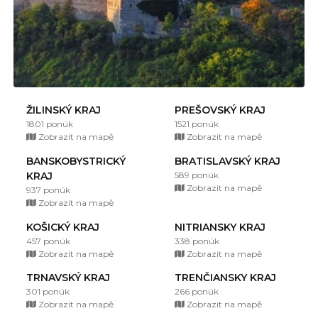
ŽILINSKÝ KRAJ
PREŠOVSKÝ KRAJ
1801 ponúk
1521 ponúk
Zobrazit na mapě
Zobrazit na mapě
BANSKOBYSTRICKÝ
BRATISLAVSKÝ KRAJ
KRAJ
589 ponúk
Zobrazit na mapě
937 ponúk
Zobrazit na mapě
KOŠICKÝ KRAJ
NITRIANSKY KRAJ
457 ponúk
338 ponúk
Zobrazit na mapě
Zobrazit na mapě
TRNAVSKÝ KRAJ
TRENČIANSKY KRAJ
301 ponúk
266 ponúk
Zobrazit na mapě
Zobrazit na mapě