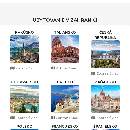
UBYTOVANIE V ZAHRANIČÍ
RAKÚSKO
TALIANSKO
ČESKÁ
REPUBLIKA
Zobraziť viac
Zobraziť viac
Zobraziť viac
CHORVÁTSKO
GRÉCKO
MAĎARSKO
Zobraziť viac
Zobraziť viac
Zobraziť viac
POĽSKO
FRANCÚZSKO
ŠPANIELSKO