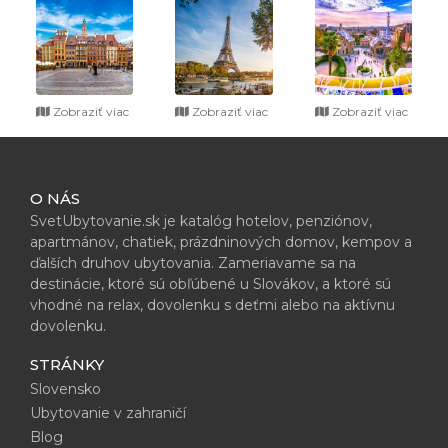
Zobraziť viac
Zobraziť viac
Zobraziť viac
O NÁS
SvetUbytovanie.sk je katalóg hotelov, penziónov,
apartmánov, chatiek, prázdninových domov, kempov a
ďalších druhov ubytovania. Zameriavame sa na
destinácie, ktoré sú obľúbené u Slovákov, a ktoré sú
vhodné na relax, dovolenku s deťmi alebo na aktívnu
dovolenku.
STRÁNKY
Slovensko
Ubytovanie v zahraničí
Blog