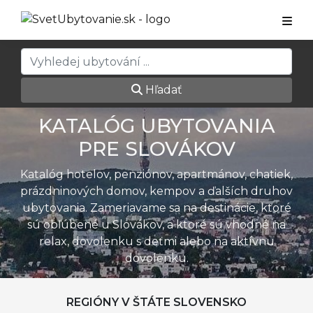
Hľadať
KATALÓG UBYTOVANIA
PRE SLOVÁKOV
Katalóg hotelov, penziónov, apartmánov, chatiek,
prázdninových domov, kempov a ďalších druhov
ubytovania. Zameriavame sa na destinácie, ktoré
sú obľúbené u Slovákov, a ktoré sú vhodné na
relax, dovolenku s deťmi alebo na aktívnu
dovolenku.
REGIÓNY V ŠTÁTE SLOVENSKO