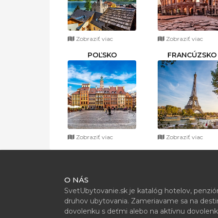
Zobraziť viac
Zobraziť viac
POĽSKO
FRANCÚZSKO
Zobraziť viac
Zobraziť viac
O NÁS
SvetUbytovanie.sk je katalóg hotelov, penzi
druhov ubytovania. Zameriavame sa na destiná
dovolenku s deťmi alebo na aktívnu dovolenk