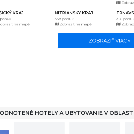
Zobraz
ŠICKÝ KRAJ
NITRIANSKY KRAJ
TRNAVS
 ponúk
338 ponúk
301 ponú
obrazit na mapě
Zobrazit na mapě
Zobraz
ZOBRAZIŤ VIAC »
HODNOTENÉ HOTELY A UBYTOVANIE V OBLAST