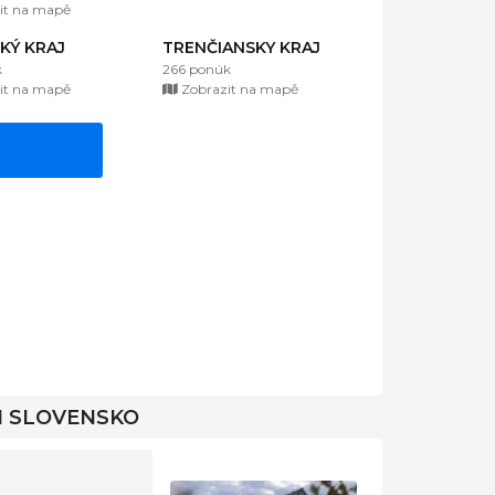
it na mapě
KÝ KRAJ
TRENČIANSKY KRAJ
k
266 ponúk
it na mapě
Zobrazit na mapě
I SLOVENSKO