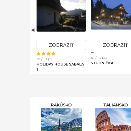
ZOBRAZIŤ
ZOBRAZIŤ
10 / 10 (1)
10 / 1
10 / 10 (19)
ZBOJNÍCKA DREVENICA 3
HOLI
T 51
HORVÁT FAMILY
LIPT
AVA
RESIDENCE
RAKÚSKO
TALIANSKO