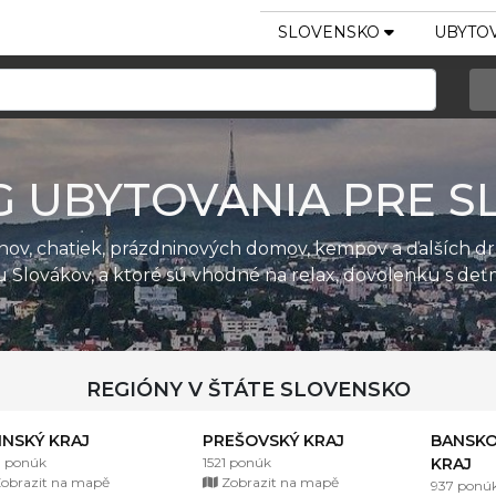
SLOVENSKO
UBYTOV
G UBYTOVANIA PRE S
ánov, chatiek, prázdninových domov, kempov a ďalších d
u Slovákov, a ktoré sú vhodné na relax, dovolenku s de
REGIÓNY V ŠTÁTE SLOVENSKO
LINSKÝ KRAJ
PREŠOVSKÝ KRAJ
BANSKO
1 ponúk
1521 ponúk
KRAJ
obrazit na mapě
Zobrazit na mapě
937 ponú