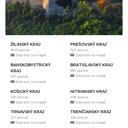
ŽILINSKÝ KRAJ
PREŠOVSKÝ KRAJ
1801 ponúk
1521 ponúk
Zobrazit na mapě
Zobrazit na mapě
BANSKOBYSTRICKÝ
BRATISLAVSKÝ KRAJ
KRAJ
589 ponúk
Zobrazit na mapě
937 ponúk
Zobrazit na mapě
KOŠICKÝ KRAJ
NITRIANSKY KRAJ
457 ponúk
338 ponúk
Zobrazit na mapě
Zobrazit na mapě
TRNAVSKÝ KRAJ
TRENČIANSKY KRAJ
301 ponúk
266 ponúk
Zobrazit na mapě
Zobrazit na mapě