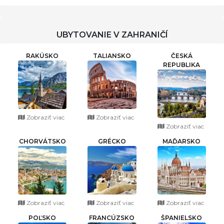
MODERN SPACIOUS VILLA
UBYTOVANIE V ZAHRANIČÍ
RAKÚSKO
TALIANSKO
ČESKÁ
REPUBLIKA
Zobraziť viac
Zobraziť viac
Zobraziť viac
CHORVÁTSKO
GRÉCKO
MAĎARSKO
Zobraziť viac
Zobraziť viac
Zobraziť viac
POĽSKO
FRANCÚZSKO
ŠPANIELSKO