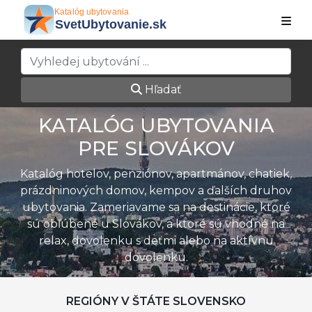
Hľadať
KATALÓG UBYTOVANIA
PRE SLOVÁKOV
Katalóg hotelov, penziónov, apartmánov, chatiek,
prázdninových domov, kempov a ďalších druhov
ubytovania. Zameriavame sa na destinácie, ktoré
sú obľúbené u Slovákov, a ktoré sú vhodné na
relax, dovolenku s deťmi alebo na aktívnu
dovolenku.
REGIÓNY V ŠTÁTE SLOVENSKO