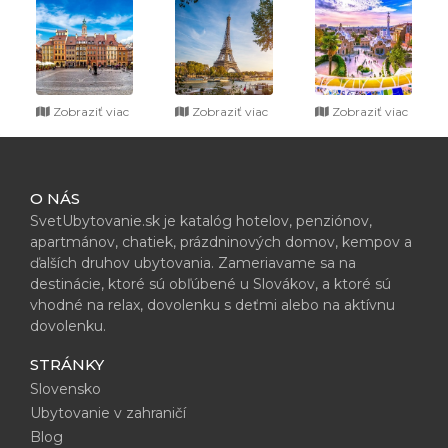
Zobraziť viac
Zobraziť viac
Zobraziť viac
O NÁS
SvetUbytovanie.sk je katalóg hotelov, penziónov,
apartmánov, chatiek, prázdninových domov, kempov a
ďalších druhov ubytovania. Zameriavame sa na
destinácie, ktoré sú obľúbené u Slovákov, a ktoré sú
vhodné na relax, dovolenku s deťmi alebo na aktívnu
dovolenku.
STRÁNKY
Slovensko
Ubytovanie v zahraničí
Blog