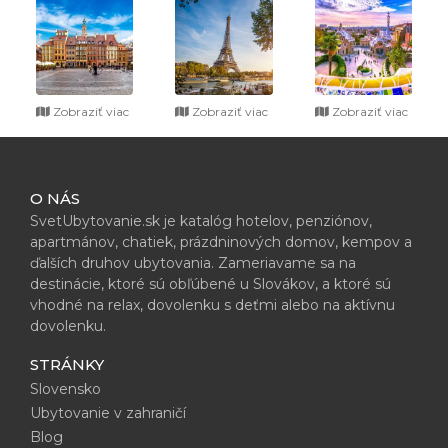
Zobraziť viac
Zobraziť viac
Zobraziť viac
O NÁS
SvetUbytovanie.sk je katalóg hotelov, penziónov,
apartmánov, chatiek, prázdninových domov, kempov a
ďalších druhov ubytovania. Zameriavame sa na
destinácie, ktoré sú obľúbené u Slovákov, a ktoré sú
vhodné na relax, dovolenku s deťmi alebo na aktívnu
dovolenku.
STRÁNKY
Slovensko
Ubytovanie v zahraničí
Blog