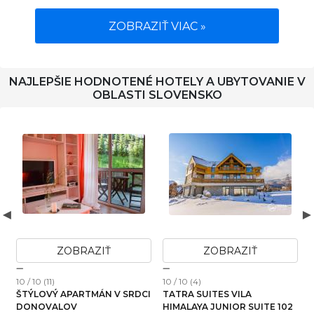
ZOBRAZIŤ VIAC »
NAJLEPŠIE HODNOTENÉ HOTELY A UBYTOVANIE V
OBLASTI SLOVENSKO
AZIŤ
ZOBRAZIŤ
ZOBRAZI
10 / 10 (6)
10 / 10 (1)
VILA
SOVIA WELLNESS CHATA S
THE DRAGON'S LAIR
OR SUITE 102
JACUZZI KAĎOU A SAUNOU,
APARTMENT