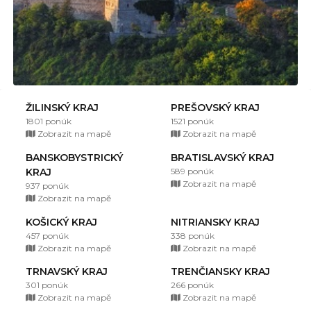
ŽILINSKÝ KRAJ
PREŠOVSKÝ KRAJ
1801 ponúk
1521 ponúk
Zobrazit na mapě
Zobrazit na mapě
BANSKOBYSTRICKÝ
BRATISLAVSKÝ KRAJ
KRAJ
589 ponúk
Zobrazit na mapě
937 ponúk
Zobrazit na mapě
KOŠICKÝ KRAJ
NITRIANSKY KRAJ
457 ponúk
338 ponúk
Zobrazit na mapě
Zobrazit na mapě
TRNAVSKÝ KRAJ
TRENČIANSKY KRAJ
301 ponúk
266 ponúk
Zobrazit na mapě
Zobrazit na mapě