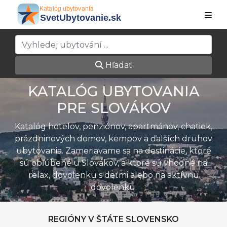
Hľadať
KATALÓG UBYTOVANIA
PRE SLOVÁKOV
Katalóg hotelov, penziónov, apartmánov, chatiek,
prázdninových domov, kempov a ďalších druhov
ubytovania. Zameriavame sa na destinácie, ktoré
sú obľúbené u Slovákov, a ktoré sú vhodné na
relax, dovolenku s deťmi alebo na aktívnu
dovolenku.
REGIÓNY V ŠTÁTE SLOVENSKO