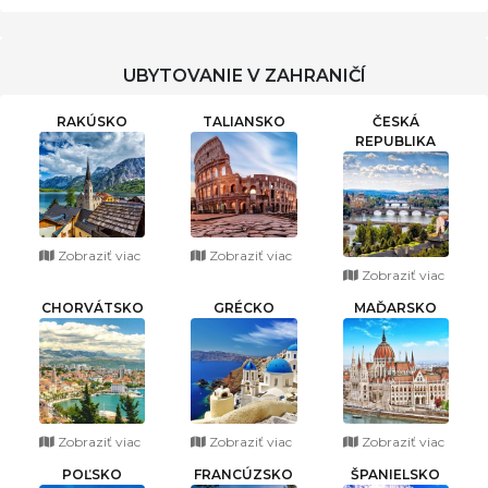
ČINGOV
UBYTOVANIE V ZAHRANIČÍ
RAKÚSKO
TALIANSKO
ČESKÁ
REPUBLIKA
Zobraziť viac
Zobraziť viac
Zobraziť viac
CHORVÁTSKO
GRÉCKO
MAĎARSKO
Zobraziť viac
Zobraziť viac
Zobraziť viac
POĽSKO
FRANCÚZSKO
ŠPANIELSKO