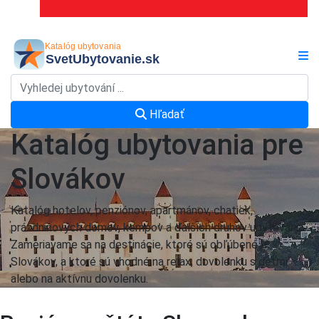
Hľadať
Katalóg ubytovania pre
Slovákov
Katalóg hotelov, penziónov, apartmánov, chatiek,
prázdninových domov, kempov a ďalších druhov ubytovania.
Zameriavame sa na destinácie, ktoré sú obľúbené u
Slovákov, a ktoré sú vhodné na relax, dovolenku s deťmi
alebo na aktívnu dovolenku.