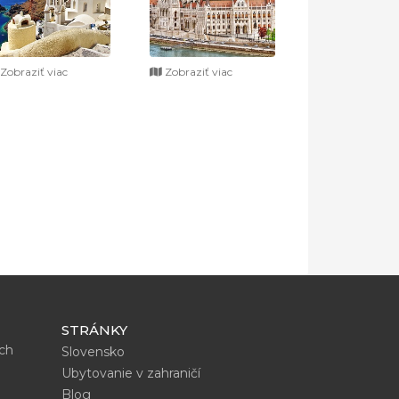
Zobraziť viac
Zobraziť viac
STRÁNKY
ích
Slovensko
Ubytovanie v zahraničí
Blog