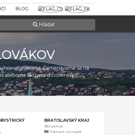
IČÍ
BLOG
Hľadať
LOVÁKOV
ruhov ubytovania. Zameriavame sa na
ťmi alebo na aktívnu dovolenku.
BYSTRICKÝ
BRATISLAVSKÝ KRAJ
589 ponúk
Zobrazit na mapě
k