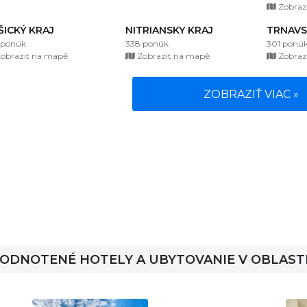
Zobraz
ŠICKÝ KRAJ
NITRIANSKY KRAJ
TRNAVS
 ponúk
338 ponúk
301 ponú
obrazit na mapě
Zobrazit na mapě
Zobraz
ZOBRAZIŤ VIAC »
HODNOTENÉ HOTELY A UBYTOVANIE V OBLAST