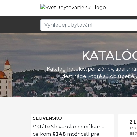
KATALÓ
Katalóg hotelov, penziónov, apartm
destinácie, ktoré sú obľúbené 
SLOVENSKO
ŽI
V štáte Slovensko ponúkame
180
Z
celkom
6248
možností pre