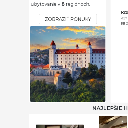
ubytovanie v
8
regiónoch.
KO
457
ZOBRAZIŤ PONUKY
Z
NAJLEPŠIE 