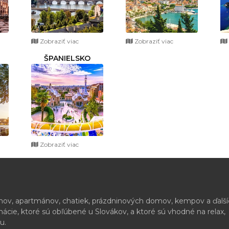
Zobraziť viac
Zobraziť viac
ŠPANIELSKO
Zobraziť viac
ónov, apartmánov, chatiek, prázdninových domov, kempov a ďalš
cie, ktoré sú obľúbené u Slovákov, a ktoré sú vhodné na relax,
u.