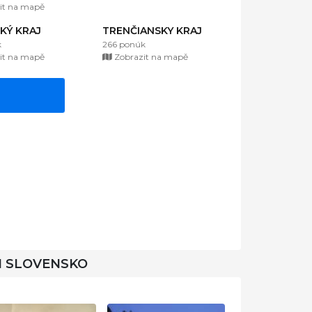
it na mapě
KÝ KRAJ
TRENČIANSKY KRAJ
k
266 ponúk
it na mapě
Zobrazit na mapě
I SLOVENSKO