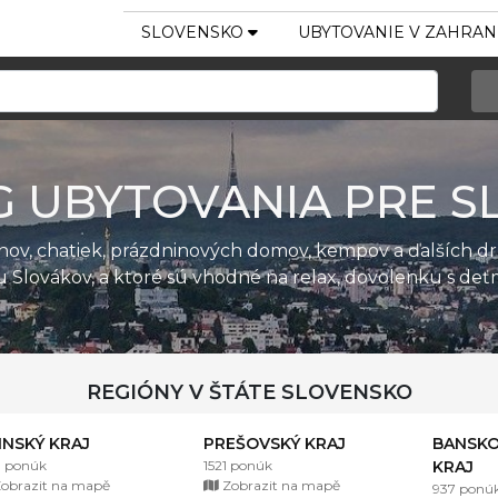
SLOVENSKO
UBYTOVANIE V ZAHRAN
G UBYTOVANIA PRE S
ánov, chatiek, prázdninových domov, kempov a ďalších d
u Slovákov, a ktoré sú vhodné na relax, dovolenku s de
REGIÓNY V ŠTÁTE SLOVENSKO
LINSKÝ KRAJ
PREŠOVSKÝ KRAJ
BANSKO
1 ponúk
1521 ponúk
KRAJ
obrazit na mapě
Zobrazit na mapě
937 ponú