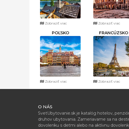
Zobraziť viac
Zobraziť viac
POĽSKO
FRANCÚZSKO
Zobraziť viac
Zobraziť viac
O NÁS
SvetUbytovanie.sk je katalóg hotelov, penzi
druhov ubytovania. Zameriavame sa na destiná
dovolenku s deťmi alebo na aktívnu dovolenk