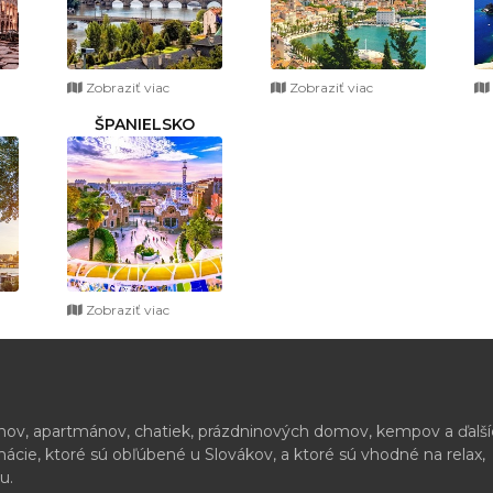
Zobraziť viac
Zobraziť viac
ŠPANIELSKO
Zobraziť viac
ónov, apartmánov, chatiek, prázdninových domov, kempov a ďalš
cie, ktoré sú obľúbené u Slovákov, a ktoré sú vhodné na relax,
u.