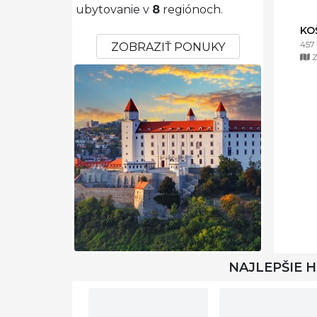
ubytovanie v
8
regiónoch.
KO
457
ZOBRAZIŤ PONUKY
Z
NAJLEPŠIE 