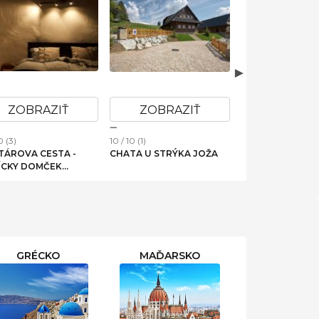
ZOBRAZIŤ
ZOBRAZIŤ
ZOBRAZ
0 (3)
10 / 10 (1)
10 / 10 (2)
TÁROVA CESTA -
CHATA U STRÝKA JOŽA
CHATA PANORA
ÍCKY DOMČEK
DOMAŠA
NBAUM
GRÉCKO
MAĎARSKO