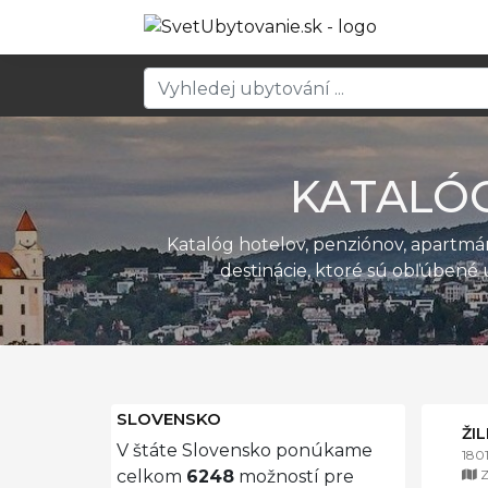
KATALÓ
Katalóg hotelov, penziónov, apartm
destinácie, ktoré sú obľúbené 
SLOVENSKO
ŽI
V štáte Slovensko ponúkame
180
Z
celkom
6248
možností pre