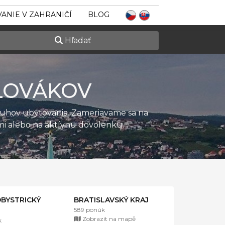
ANIE V ZAHRANIČÍ
BLOG
Hľadať
LOVÁKOV
ruhov ubytovania. Zameriavame sa na
ťmi alebo na aktívnu dovolenku.
BYSTRICKÝ
BRATISLAVSKÝ KRAJ
589 ponúk
Zobrazit na mapě
k