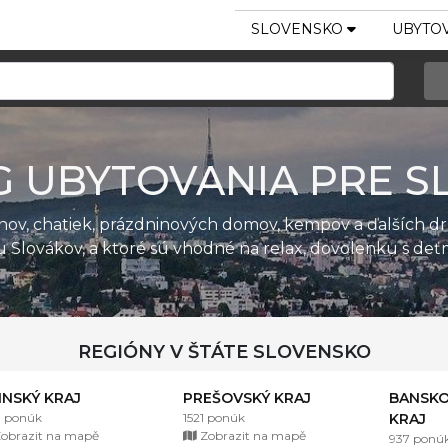
SLOVENSKO
UBYTOV
G UBYTOVANIA PRE S
ánov, chatiek, prázdninových domov, kempov a ďalších d
u Slovákov, a ktoré sú vhodné na relax, dovolenku s de
REGIÓNY V ŠTÁTE SLOVENSKO
LINSKÝ KRAJ
PREŠOVSKÝ KRAJ
BANSKO
1 ponúk
1521 ponúk
KRAJ
obrazit na mapě
Zobrazit na mapě
937 ponú