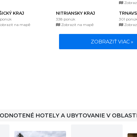
Zobraz
ŠICKÝ KRAJ
NITRIANSKY KRAJ
TRNAVS
 ponúk
338 ponúk
301 ponú
obrazit na mapě
Zobrazit na mapě
Zobraz
ZOBRAZIŤ VIAC »
HODNOTENÉ HOTELY A UBYTOVANIE V OBLAST