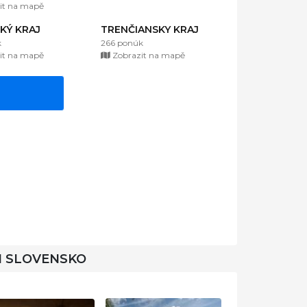
it na mapě
KÝ KRAJ
TRENČIANSKY KRAJ
k
266 ponúk
it na mapě
Zobrazit na mapě
I SLOVENSKO