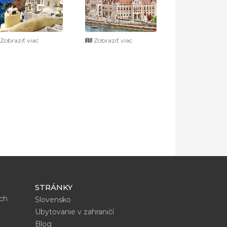
Zobraziť viac
Zobraziť viac
STRÁNKY
ích
Slovensko
Ubytovanie v zahraničí
Blog