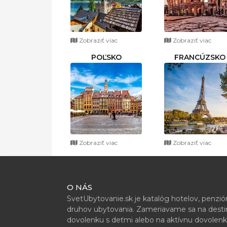
Zobraziť viac
Zobraziť viac
POĽSKO
FRANCÚZSKO
Zobraziť viac
Zobraziť viac
O NÁS
SvetUbytovanie.sk je katalóg hotelov, penzi
druhov ubytovania. Zameriavame sa na destiná
dovolenku s deťmi alebo na aktívnu dovolenk