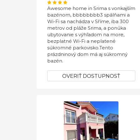
Awesome home in Srima s vonkajším
bazénom, bbbbbbbb3 spálňami a
Wi-Fi sa nachádza v Sříme, iba 300
metrov od pláže Srima, a ponúka
ubytovanie s výhľadom na more,
bezplatné Wi-Fi a neplatené
súkromné ​​parkovisko.Tento
prázdninový dom má aj súkromný
bazén.
OVERIŤ DOSTUPNOSŤ