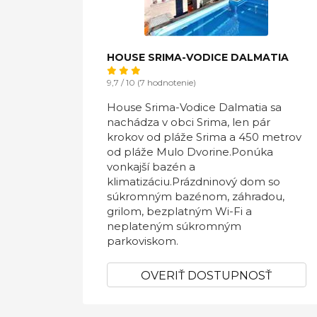
HOUSE SRIMA-VODICE DALMATIA
9,7 / 10 (7 hodnotenie)
House Srima-Vodice Dalmatia sa
nachádza v obci Srima, len pár
krokov od pláže Srima a 450 metrov
od pláže Mulo Dvorine.Ponúka
vonkajší bazén a
klimatizáciu.Prázdninový dom so
súkromným bazénom, záhradou,
grilom, bezplatným Wi-Fi a
neplateným súkromným
parkoviskom.
OVERIŤ DOSTUPNOSŤ