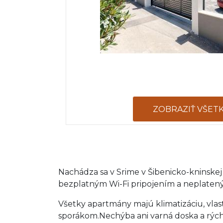
ZOBRAZIŤ VŠET
Nachádza sa v Srime v Šibenicko-kninskej
bezplatným Wi-Fi pripojením a neplaten
Všetky apartmány majú klimatizáciu, vl
sporákom.Nechýba ani varná doska a rých