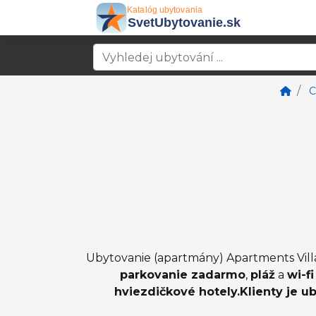
C
Ubytovanie (apartmány) Apartments Villa
parkovanie zadarmo
,
pláž
a
wi-f
hviezdičkové hotely.Klienty je u