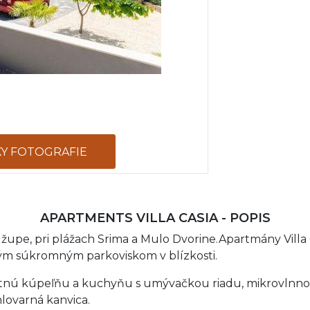
KY FOTOGRAFIE
APARTMENTS VILLA CASIA - POPIS
 župe, pri plážach Srima a Mulo Dvorine.Apartmány Vill
ým súkromným parkoviskom v blízkosti.
astnú kúpeľňu a kuchyňu s umývačkou riadu, mikrovlnno
lovarná kanvica.