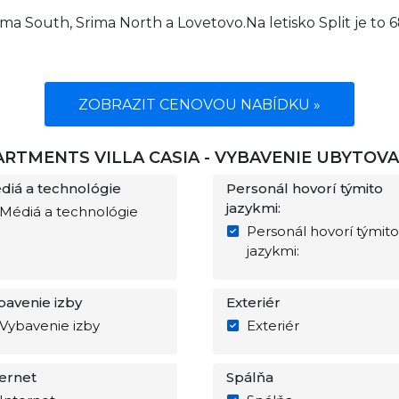
ima South, Srima North a Lovetovo.Na letisko Split je to 
ZOBRAZIT CENOVOU NABÍDKU »
ARTMENTS VILLA CASIA - VYBAVENIE UBYTOVA
diá a technológie
Personál hovorí týmito
jazykmi:
Médiá a technológie
Personál hovorí týmito
jazykmi:
bavenie izby
Exteriér
Vybavenie izby
Exteriér
ternet
Spálňa