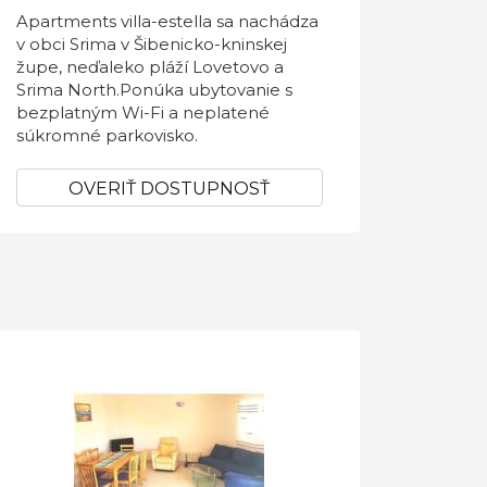
Apartments villa-estella sa nachádza
v obci Srima v Šibenicko-kninskej
župe, neďaleko pláží Lovetovo a
Srima North.Ponúka ubytovanie s
bezplatným Wi-Fi a neplatené
súkromné ​​parkovisko.
OVERIŤ DOSTUPNOSŤ