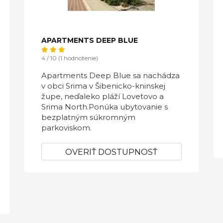
APARTMENTS DEEP BLUE
4 / 10 (1 hodnotenie)
Apartments Deep Blue sa nachádza
v obci Srima v Šibenicko-kninskej
župe, neďaleko pláží Lovetovo a
Srima North.Ponúka ubytovanie s
bezplatným súkromným
parkoviskom.
OVERIŤ DOSTUPNOSŤ