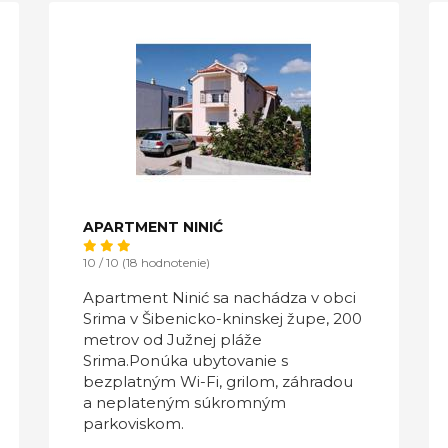
APARTMENT NINIĆ
10 / 10 (18 hodnotenie)
Apartment Ninić sa nachádza v obci
Srima v Šibenicko-kninskej župe, 200
metrov od Južnej pláže
Srima.Ponúka ubytovanie s
bezplatným Wi-Fi, grilom, záhradou
a neplateným súkromným
parkoviskom.