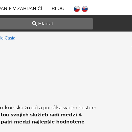
ANIE V ZAHRANIČÍ
BLOG
Hľadať
la Casia
iko-knínska župa) a ponúka svojim hosťom
tou svojich služieb radí medzi 4
a patrí medzi najlepšie hodnotené