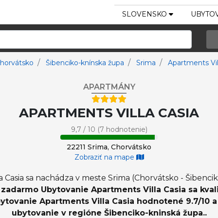
SLOVENSKO
UBYTOV
horvátsko
Šibenciko-knínska župa
Srima
Apartments Vil
APARTMÁNY
APARTMENTS VILLA CASIA
9,7 / 10 (7 hodnotenie)
22211 Srima, Chorvátsko
Zobraziť na mape
 Casia sa nachádza v meste Srima (Chorvátsko - Šibenc
i zadarmo Ubytovanie Apartments Villa Casia sa kvali
bytovanie Apartments Villa Casia hodnotené 9.7/10 
ubytovanie v regióne Šibenciko-kninská župa..