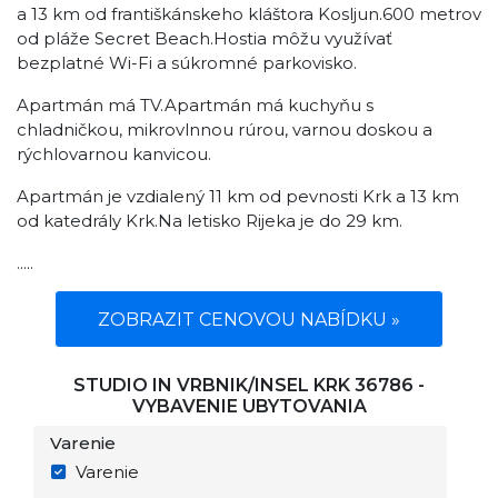
a 13 km od františkánskeho kláštora Kosljun.600 metrov
od pláže Secret Beach.Hostia môžu využívať
bezplatné Wi-Fi a súkromné ​​parkovisko.
Apartmán má TV.Apartmán má kuchyňu s
chladničkou, mikrovlnnou rúrou, varnou doskou a
rýchlovarnou kanvicou.
Apartmán je vzdialený 11 km od pevnosti Krk a 13 km
od katedrály Krk.Na letisko Rijeka je do 29 km.
.....
ZOBRAZIT CENOVOU NABÍDKU »
STUDIO IN VRBNIK/INSEL KRK 36786 -
VYBAVENIE UBYTOVANIA
Varenie
Varenie