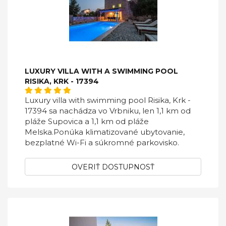
LUXURY VILLA WITH A SWIMMING POOL
RISIKA, KRK - 17394
Luxury villa with swimming pool Risika, Krk -
17394 sa nachádza vo Vrbniku, len 1,1 km od
pláže Supovica a 1,1 km od pláže
Melska.Ponúka klimatizované ubytovanie,
bezplatné Wi-Fi a súkromné ​​parkovisko.
OVERIŤ DOSTUPNOSŤ