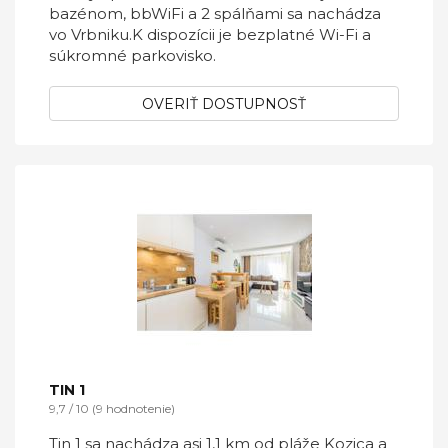
bazénom, bbWiFi a 2 spálňami sa nachádza
vo Vrbniku.K dispozícii je bezplatné Wi-Fi a
súkromné ​​parkovisko.
OVERIŤ DOSTUPNOSŤ
TIN 1
9,7 / 10 (9 hodnotenie)
Tin 1 sa nachádza asi 1,1 km od pláže Kozica a