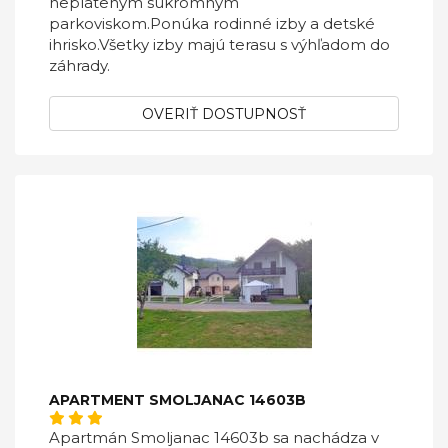
neplateným súkromným
parkoviskom.Ponúka rodinné izby a detské
ihrisko.Všetky izby majú terasu s výhľadom do
záhrady.
OVERIŤ DOSTUPNOSŤ
APARTMENT SMOLJANAC 14603B
Apartmán Smoljanac 14603b sa nachádza v