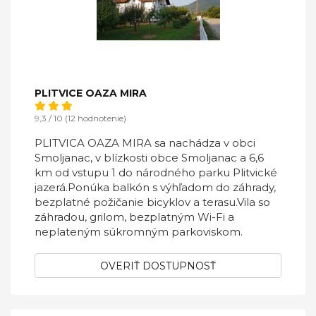
PLITVICE OAZA MIRA
9,3 / 10 (12 hodnotenie)
PLITVICA OAZA MIRA sa nachádza v obci
Smoljanac, v blízkosti obce Smoljanac a 6,6
km od vstupu 1 do národného parku Plitvické
jazerá.Ponúka balkón s výhľadom do záhrady,
bezplatné požičanie bicyklov a terasu.Vila so
záhradou, grilom, bezplatným Wi-Fi a
neplateným súkromným parkoviskom.
OVERIŤ DOSTUPNOSŤ