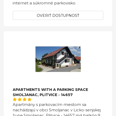
internet a súkromné ​​parkovisko.
OVERIŤ DOSTUPNOSŤ
APARTMENTS WITH A PARKING SPACE
SMOLJANAC, PLITVICE - 14657
Apartmány s parkovacím miestom sa
nachádzajú v obci Smoljanac v Licko-senjskej
župe.Smoljanac, Plitvice - 14657 má balkón.9