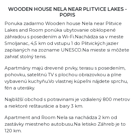
WOODEN HOUSE NELA NEAR PLITVICE LAKES -
POPIS
Ponuka zadarmo Wooden house Nela near Plitvice
Lakes and Room ponúka ubytovanie obklopené
záhradou s posedením a Wi-Fi.Nachádza sa v meste
Smoljanac, 4,5 km od vstupu 1 do Plitvických jazier
zapísaných na zozname UNESCO.Na mieste si môžete
zahrať stolný tenis.
Apartmány majú drevené prvky, terasu s posedením,
pohovku, satelitnú TV s plochou obrazovkou a plne
vybavenú kuchyňu.Vo vlastnej kúpeľni nájdete sprchu,
fén a uteráky.
Najbližší obchod s potravinami je vzdialený 800 metrov
a niektoré reštaurácie a bary 3 km.
Apartment and Room Nela sa nachádza 2 km od
zastávky miestneho autobusu.Na letisko Záhreb je to
120 km.