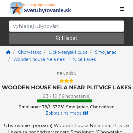
Hľadať
Chorvátsko
Licko-senjská župa
Smoljanac
Wooden house Nela near Plitvice Lakes
PENZIÓN
WOODEN HOUSE NELA NEAR PLITVICE LAKES
9,3 / 10 (16 hodnotenie)
Smoljanac 78/1, 53231 Smoljanac, Chorvátsko
Zobraziť na mape
Ubytovanie (penzión) Wooden house Nela near Plitvice
Lakes sa nachádza v meste Smoljanac (Chorvátsko -