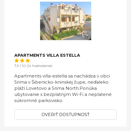
APARTMENTS VILLA ESTELLA
7,9 / 10 (14 hodnotenie)
Apartments villa-estella sa nachádza v obci
Srima v Šibenicko-kninskej župe, neďaleko
pláží Lovetovo a Srima North.Ponúka
ubytovanie s bezplatným Wi-Fi a neplatené
súkromné ​​parkovisko.
OVERIŤ DOSTUPNOSŤ