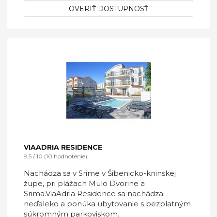
OVERIŤ DOSTUPNOSŤ
VIAADRIA RESIDENCE
9,5 / 10 (10 hodnotenie)
Nachádza sa v Srime v Šibenicko-kninskej
župe, pri plážach Mulo Dvorine a
Srima.ViaAdria Residence sa nachádza
neďaleko a ponúka ubytovanie s bezplatným
súkromným parkoviskom.