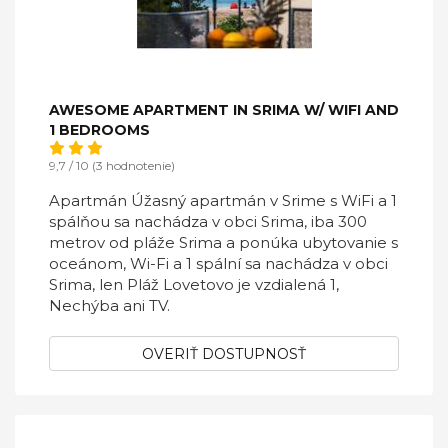
AWESOME APARTMENT IN SRIMA W/ WIFI AND
1 BEDROOMS
9,7 / 10 (3 hodnotenie)
Apartmán Úžasný apartmán v Srime s WiFi a 1
spálňou sa nachádza v obci Srima, iba 300
metrov od pláže Srima a ponúka ubytovanie s
oceánom, Wi-Fi a 1 spální sa nachádza v obci
Srima, len Pláž Lovetovo je vzdialená 1,
Nechýba ani TV.
OVERIŤ DOSTUPNOSŤ