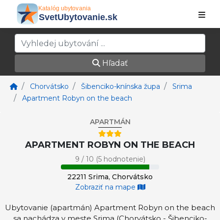
Hľadať
Chorvátsko
Šibenciko-knínska župa
Srima
Apartment Robyn on the beach
APARTMÁN
APARTMENT ROBYN ON THE BEACH
9 / 10 (5 hodnotenie)
22211 Srima, Chorvátsko
Zobraziť na mape
Ubytovanie (apartmán) Apartment Robyn on the beach
sa nachádza v meste Srima (Chorvátsko - Šibenciko-