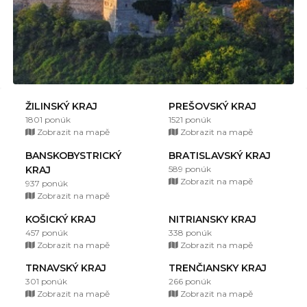
ŽILINSKÝ KRAJ
PREŠOVSKÝ KRAJ
1801 ponúk
1521 ponúk
Zobrazit na mapě
Zobrazit na mapě
BANSKOBYSTRICKÝ
BRATISLAVSKÝ KRAJ
KRAJ
589 ponúk
Zobrazit na mapě
937 ponúk
Zobrazit na mapě
KOŠICKÝ KRAJ
NITRIANSKY KRAJ
457 ponúk
338 ponúk
Zobrazit na mapě
Zobrazit na mapě
TRNAVSKÝ KRAJ
TRENČIANSKY KRAJ
301 ponúk
266 ponúk
Zobrazit na mapě
Zobrazit na mapě