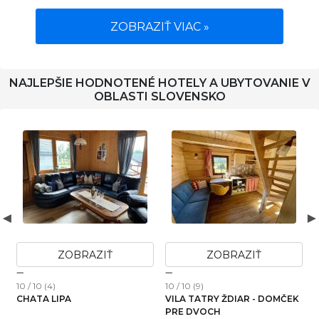
ZOBRAZIŤ VIAC »
NAJLEPŠIE HODNOTENÉ HOTELY A UBYTOVANIE V
OBLASTI SLOVENSKO
ZOBRAZIŤ
ZOBRAZIŤ
10 / 10 (4)
10 / 10 (9)
1
CHATA LIPA
VILA TATRY ŽDIAR - DOMČEK
PRE DVOCH