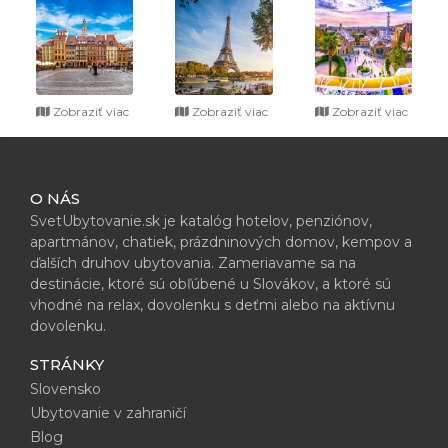
Zobraziť viac
Zobraziť viac
Zobraziť viac
O NÁS
SvetUbytovanie.sk je katalóg hotelov, penziónov,
apartmánov, chatiek, prázdninových domov, kempov a
ďalších druhov ubytovania. Zameriavame sa na
destinácie, ktoré sú obľúbené u Slovákov, a ktoré sú
vhodné na relax, dovolenku s deťmi alebo na aktívnu
dovolenku.
STRÁNKY
Slovensko
Ubytovanie v zahraničí
Blog