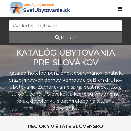
Hľadať
KATALÓG UBYTOVANIA
PRE SLOVÁKOV
Katalóg hotelov, penziónov, apartmánov, chatiek,
prázdninových domov, kempov a ďalších druhov
ubytovania. Zameriavame sa na destinácie, ktoré
sú obľúbené u Slovákov, a ktoré sú vhodné na
relax, dovolenku s deťmi alebo na aktívnu
dovolenku.
REGIÓNY V ŠTÁTE SLOVENSKO