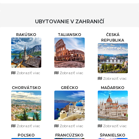
UBYTOVANIE V ZAHRANIČÍ
RAKÚSKO
TALIANSKO
ČESKÁ
REPUBLIKA
Zobraziť viac
Zobraziť viac
Zobraziť viac
CHORVÁTSKO
GRÉCKO
MAĎARSKO
Zobraziť viac
Zobraziť viac
Zobraziť viac
POĽSKO
FRANCÚZSKO
ŠPANIELSKO