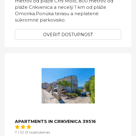
metrov od pláže Crni Molo, 800 metrov od
pláže Crikvenica a necelý 1 km od pláže
Omorika.Ponúka terasu a neplatené
súkromné ​​parkovisko.
OVERIŤ DOSTUPNOSŤ
APARTMENTS IN CRIKVENICA 39516
7 / 10 (3 hodnotenie)