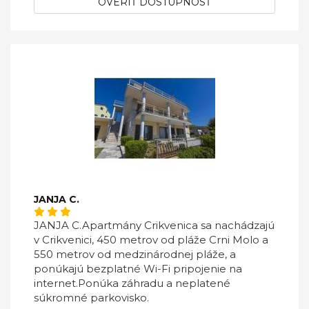
OVERIŤ DOSTUPNOSŤ
JANJA C.
JANJA C.Apartmány Crikvenica sa nachádzajú
v Crikvenici, 450 metrov od pláže Crni Molo a
550 metrov od medzinárodnej pláže, a
ponúkajú bezplatné Wi-Fi pripojenie na
internet.Ponúka záhradu a neplatené
súkromné ​​parkovisko.