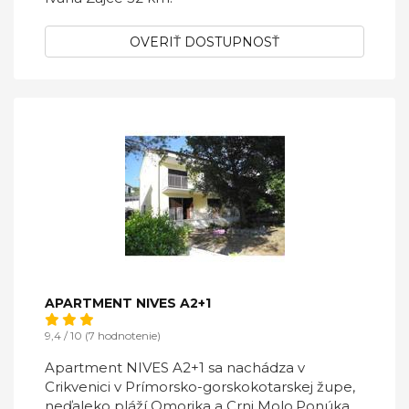
OVERIŤ DOSTUPNOSŤ
APARTMENT NIVES A2+1
9,4 / 10 (7 hodnotenie)
Apartment NIVES A2+1 sa nachádza v
Crikvenici v Prímorsko-gorskokotarskej župe,
neďaleko pláží Omorika a Crni Molo.Ponúka