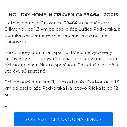
HOLIDAY HOME IN CRIKVENICA 39464 - POPIS
Holiday home in Crikvenica 39464 sa nachádza v
Crikvenici, iba 1,3 km od psej pláže Lučica Podvorska, a
ponúka bezplatné Wi-Fi a neplatené súkromné ​​
parkovisko.
Prázdninový dom má 1 spálňu, TV a plne vybavený
kuchynský kút s umývačkou riadu, mikrovlnnou rúrou,
práčkou, chladničkou a sporákom.Posteľná bielizeň a
uteráky sú zaistené.
Prázdninový dom stojí 1,4 km od pláže Podvorska a 1,5
km od psej pláže Podvorska.Na letisko Rijeka je do 12
km.
.....
ZOBRAZIT CENOVOU NABÍDKU »