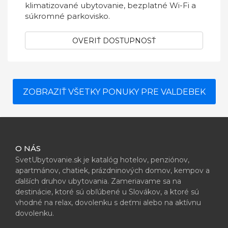
klimatizované ubytovanie, bezplatné Wi-Fi a
súkromné ​​parkovisko.
OVERIŤ DOSTUPNOSŤ
ZOBRAZIŤ VŠETKY PONUKY PRE VALDEBEK
O NÁS
SvetUbytovanie.sk je katalóg hotelov, penziónov,
apartmánov, chatiek, prázdninových domov, kempov a
ďalších druhov ubytovania. Zameriavame sa na
destinácie, ktoré sú obľúbené u Slovákov, a ktoré sú
vhodné na relax, dovolenku s deťmi alebo na aktívnu
dovolenku.