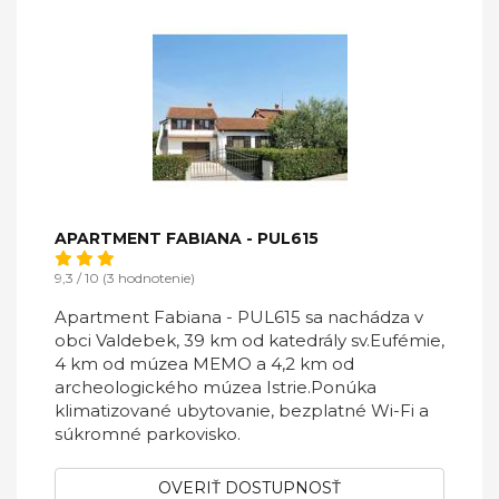
APARTMENT FABIANA - PUL615
9,3 / 10 (3 hodnotenie)
Apartment Fabiana - PUL615 sa nachádza v
obci Valdebek, 39 km od katedrály sv.Eufémie,
4 km od múzea MEMO a 4,2 km od
archeologického múzea Istrie.Ponúka
klimatizované ubytovanie, bezplatné Wi-Fi a
súkromné ​​parkovisko.
OVERIŤ DOSTUPNOSŤ