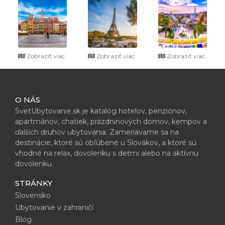
Zobraziť viac
Zobraziť viac
Zobraziť viac
O NÁS
SvetUbytovanie.sk je katalóg hotelov, penziónov,
apartmánov, chatiek, prázdninových domov, kempov a
ďalších druhov ubytovania. Zameriavame sa na
destinácie, ktoré sú obľúbené u Slovákov, a ktoré sú
vhodné na relax, dovolenku s deťmi alebo na aktívnu
dovolenku.
STRÁNKY
Slovensko
Ubytovanie v zahraničí
Blog