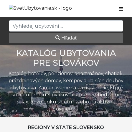
Hľadať
KATALÓG UBYTOVANIA
PRE SLOVÁKOV
Katalóg hotelov, penziónov, apartmánov, chatiek,
prázdninových domov, kempov a ďalších druhov
ubytovania. Zameriavame sa na destinácie, ktoré
sú obľúbené u Slovákov, a ktoré sú vhodné na
relax, dovolenku s deťmi alebo na aktívnu
dovolenku.
REGIÓNY V ŠTÁTE SLOVENSKO