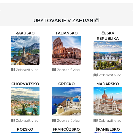
UBYTOVANIE V ZAHRANIČÍ
RAKÚSKO
TALIANSKO
ČESKÁ
REPUBLIKA
Zobraziť viac
Zobraziť viac
Zobraziť viac
CHORVÁTSKO
GRÉCKO
MAĎARSKO
Zobraziť viac
Zobraziť viac
Zobraziť viac
POĽSKO
FRANCÚZSKO
ŠPANIELSKO