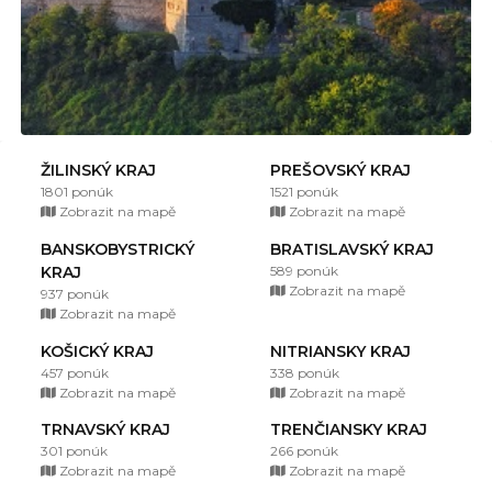
ŽILINSKÝ KRAJ
PREŠOVSKÝ KRAJ
1801 ponúk
1521 ponúk
Zobrazit na mapě
Zobrazit na mapě
BANSKOBYSTRICKÝ
BRATISLAVSKÝ KRAJ
KRAJ
589 ponúk
Zobrazit na mapě
937 ponúk
Zobrazit na mapě
KOŠICKÝ KRAJ
NITRIANSKY KRAJ
457 ponúk
338 ponúk
Zobrazit na mapě
Zobrazit na mapě
TRNAVSKÝ KRAJ
TRENČIANSKY KRAJ
301 ponúk
266 ponúk
Zobrazit na mapě
Zobrazit na mapě