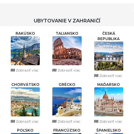
UBYTOVANIE V ZAHRANIČÍ
RAKÚSKO
TALIANSKO
ČESKÁ
REPUBLIKA
Zobraziť viac
Zobraziť viac
Zobraziť viac
CHORVÁTSKO
GRÉCKO
MAĎARSKO
Zobraziť viac
Zobraziť viac
Zobraziť viac
POĽSKO
FRANCÚZSKO
ŠPANIELSKO