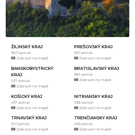
ŽILINSKÝ KRAJ
PREŠOVSKÝ KRAJ
1801 ponúk
1521 ponúk
Zobrazit na mapě
Zobrazit na mapě
BANSKOBYSTRICKÝ
BRATISLAVSKÝ KRAJ
KRAJ
589 ponúk
Zobrazit na mapě
937 ponúk
Zobrazit na mapě
KOŠICKÝ KRAJ
NITRIANSKY KRAJ
457 ponúk
338 ponúk
Zobrazit na mapě
Zobrazit na mapě
TRNAVSKÝ KRAJ
TRENČIANSKY KRAJ
301 ponúk
266 ponúk
Zobrazit na mapě
Zobrazit na mapě