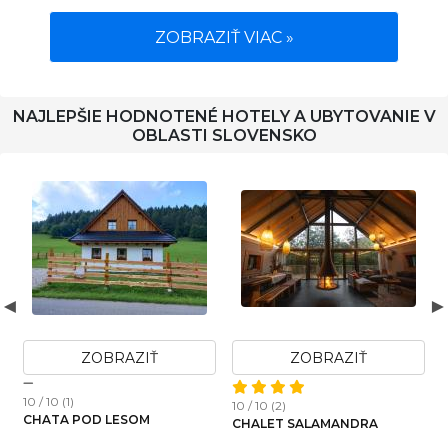
ZOBRAZIŤ VIAC »
NAJLEPŠIE HODNOTENÉ HOTELY A UBYTOVANIE V
OBLASTI SLOVENSKO
ZOBRAZIŤ
ZOBRAZIŤ
10 / 10 (1)
10 / 10 (2)
1
CHATA POD LESOM
CHALET SALAMANDRA