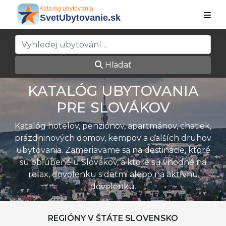
Hľadať
KATALÓG UBYTOVANIA
PRE SLOVÁKOV
Katalóg hotelov, penziónov, apartmánov, chatiek,
prázdninových domov, kempov a ďalších druhov
ubytovania. Zameriavame sa na destinácie, ktoré
sú obľúbené u Slovákov, a ktoré sú vhodné na
relax, dovolenku s deťmi alebo na aktívnu
dovolenku.
REGIÓNY V ŠTÁTE SLOVENSKO