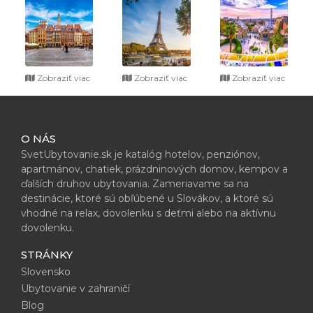
Zobraziť viac
Zobraziť viac
Zobraziť viac
O NÁS
SvetUbytovanie.sk je katalóg hotelov, penziónov,
apartmánov, chatiek, prázdninových domov, kempov a
ďalších druhov ubytovania. Zameriavame sa na
destinácie, ktoré sú obľúbené u Slovákov, a ktoré sú
vhodné na relax, dovolenku s deťmi alebo na aktívnu
dovolenku.
STRÁNKY
Slovensko
Ubytovanie v zahraničí
Blog