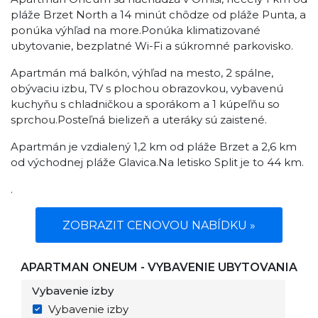
pláže Brzet North a 14 minút chôdze od pláže Punta, a
ponúka výhľad na more.Ponúka klimatizované
ubytovanie, bezplatné Wi-Fi a súkromné ​​parkovisko.
Apartmán má balkón, výhľad na mesto, 2 spálne,
obývaciu izbu, TV s plochou obrazovkou, vybavenú
kuchyňu s chladničkou a sporákom a 1 kúpeľňu so
sprchou.Posteľná bielizeň a uteráky sú zaistené.
Apartmán je vzdialený 1,2 km od pláže Brzet a 2,6 km
od východnej pláže Glavica.Na letisko Split je to 44 km.
.
ZOBRAZIT CENOVOU NABÍDKU »
APARTMAN ONEUM - VYBAVENIE UBYTOVANIA
Vybavenie izby
Vybavenie izby