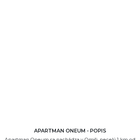
APARTMAN ONEUM - POPIS
Apartman Oneum sa nachádza v Omiši, necelý 1 km od