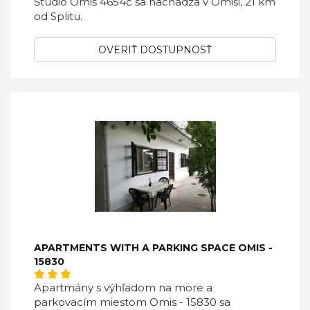
Študio Omiš 4654c sa nachádza v Omiši, 21 km
od Splitu.
OVERIŤ DOSTUPNOSŤ
APARTMENTS WITH A PARKING SPACE OMIS -
15830
Apartmány s výhľadom na more a
parkovacím miestom Omis - 15830 sa