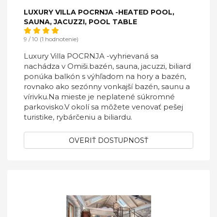
LUXURY VILLA POCRNJA -HEATED POOL,
SAUNA, JACUZZI, POOL TABLE
9 / 10 (1 hodnotenie)
Luxury Villa POCRNJA -vyhrievaná sa
nachádza v Omiši.bazén, sauna, jacuzzi, biliard
ponúka balkón s výhľadom na hory a bazén,
rovnako ako sezónny vonkajší bazén, saunu a
vírivku.Na mieste je neplatené súkromné ​​
parkovisko.V okolí sa môžete venovať pešej
turistike, rybárčeniu a biliardu.
OVERIŤ DOSTUPNOSŤ