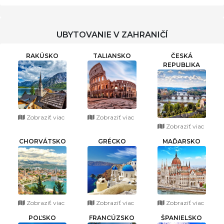
UBYTOVANIE V ZAHRANIČÍ
RAKÚSKO
TALIANSKO
ČESKÁ
REPUBLIKA
Zobraziť viac
Zobraziť viac
Zobraziť viac
CHORVÁTSKO
GRÉCKO
MAĎARSKO
Zobraziť viac
Zobraziť viac
Zobraziť viac
POĽSKO
FRANCÚZSKO
ŠPANIELSKO