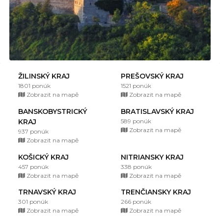
ŽILINSKÝ KRAJ
PREŠOVSKÝ KRAJ
1801 ponúk
1521 ponúk
Zobrazit na mapě
Zobrazit na mapě
BANSKOBYSTRICKÝ
BRATISLAVSKÝ KRAJ
KRAJ
589 ponúk
Zobrazit na mapě
937 ponúk
Zobrazit na mapě
KOŠICKÝ KRAJ
NITRIANSKY KRAJ
457 ponúk
338 ponúk
Zobrazit na mapě
Zobrazit na mapě
TRNAVSKÝ KRAJ
TRENČIANSKY KRAJ
301 ponúk
266 ponúk
Zobrazit na mapě
Zobrazit na mapě