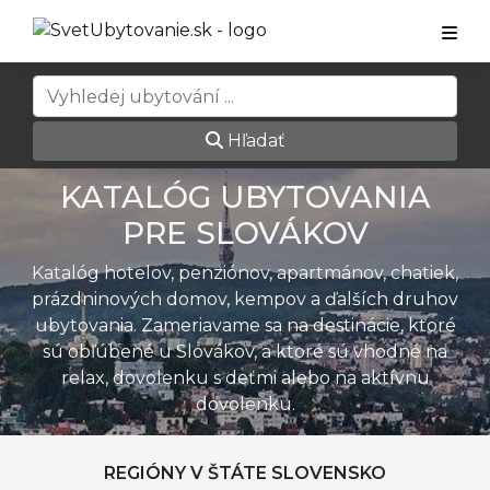
Hľadať
KATALÓG UBYTOVANIA
PRE SLOVÁKOV
Katalóg hotelov, penziónov, apartmánov, chatiek,
prázdninových domov, kempov a ďalších druhov
ubytovania. Zameriavame sa na destinácie, ktoré
sú obľúbené u Slovákov, a ktoré sú vhodné na
relax, dovolenku s deťmi alebo na aktívnu
dovolenku.
REGIÓNY V ŠTÁTE SLOVENSKO