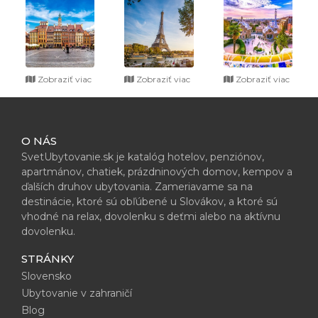
Zobraziť viac
Zobraziť viac
Zobraziť viac
O NÁS
SvetUbytovanie.sk je katalóg hotelov, penziónov,
apartmánov, chatiek, prázdninových domov, kempov a
ďalších druhov ubytovania. Zameriavame sa na
destinácie, ktoré sú obľúbené u Slovákov, a ktoré sú
vhodné na relax, dovolenku s deťmi alebo na aktívnu
dovolenku.
STRÁNKY
Slovensko
Ubytovanie v zahraničí
Blog