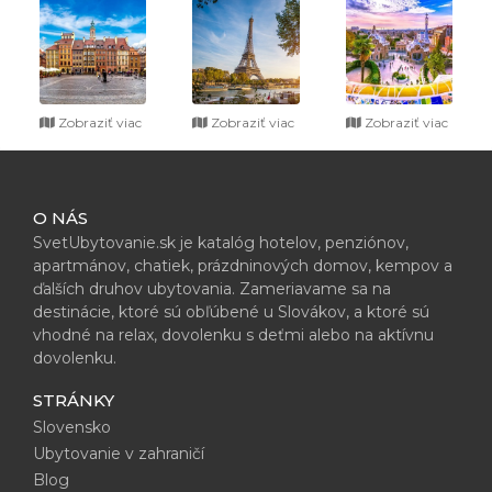
Zobraziť viac
Zobraziť viac
Zobraziť viac
O NÁS
SvetUbytovanie.sk je katalóg hotelov, penziónov,
apartmánov, chatiek, prázdninových domov, kempov a
ďalších druhov ubytovania. Zameriavame sa na
destinácie, ktoré sú obľúbené u Slovákov, a ktoré sú
vhodné na relax, dovolenku s deťmi alebo na aktívnu
dovolenku.
STRÁNKY
Slovensko
Ubytovanie v zahraničí
Blog