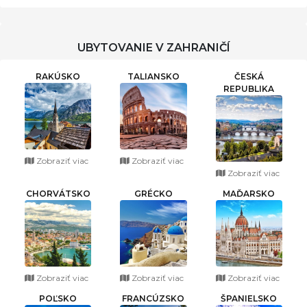
UBYTOVANIE V ZAHRANIČÍ
RAKÚSKO
TALIANSKO
ČESKÁ
REPUBLIKA
Zobraziť viac
Zobraziť viac
Zobraziť viac
CHORVÁTSKO
GRÉCKO
MAĎARSKO
Zobraziť viac
Zobraziť viac
Zobraziť viac
POĽSKO
FRANCÚZSKO
ŠPANIELSKO