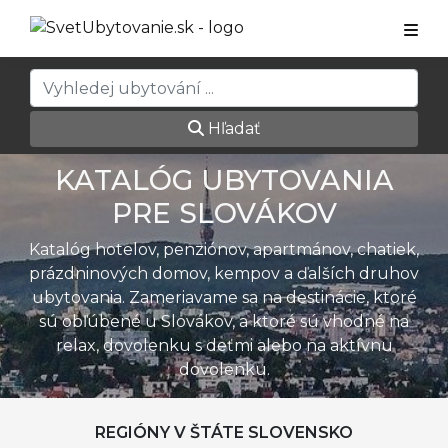
Hľadať
KATALÓG UBYTOVANIA
PRE SLOVÁKOV
Katalóg hotelov, penziónov, apartmánov, chatiek,
prázdninových domov, kempov a ďalších druhov
ubytovania. Zameriavame sa na destinácie, ktoré
sú obľúbené u Slovákov, a ktoré sú vhodné na
relax, dovolenku s deťmi alebo na aktívnu
dovolenku.
REGIÓNY V ŠTÁTE SLOVENSKO