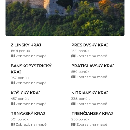
ŽILINSKÝ KRAJ
PREŠOVSKÝ KRAJ
1801 ponúk
1521 ponúk
Zobrazit na mapě
Zobrazit na mapě
BANSKOBYSTRICKÝ
BRATISLAVSKÝ KRAJ
KRAJ
589 ponúk
Zobrazit na mapě
937 ponúk
Zobrazit na mapě
KOŠICKÝ KRAJ
NITRIANSKY KRAJ
457 ponúk
338 ponúk
Zobrazit na mapě
Zobrazit na mapě
TRNAVSKÝ KRAJ
TRENČIANSKY KRAJ
301 ponúk
266 ponúk
Zobrazit na mapě
Zobrazit na mapě