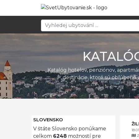
KATALÓ
Katalóg hotelov, penziónov, apartm
destinácie, ktoré sú obľúbené 
SLOVENSKO
ŽI
V štáte Slovensko ponúkame
180
Z
celkom
6248
možností pre