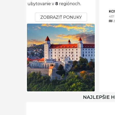
ubytovanie v
8
regiónoch.
KO
457
ZOBRAZIŤ PONUKY
Z
NAJLEPŠIE 