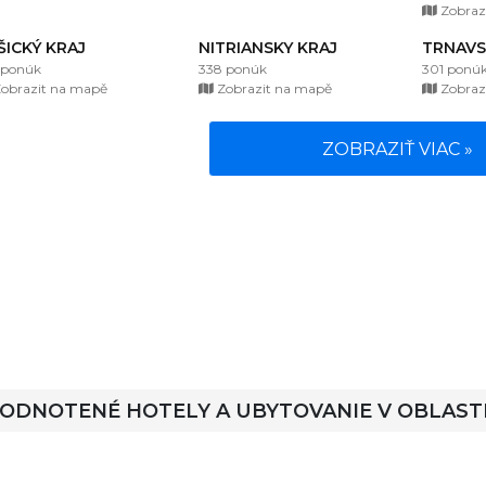
Zobraz
ŠICKÝ KRAJ
NITRIANSKY KRAJ
TRNAVS
 ponúk
338 ponúk
301 ponú
obrazit na mapě
Zobrazit na mapě
Zobraz
ZOBRAZIŤ VIAC »
HODNOTENÉ HOTELY A UBYTOVANIE V OBLAST