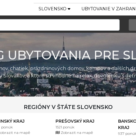
SLOVENSKO
UBYTOVANIE V ZAHRAN
G UBYTOVANIA PRE S
ánov, chatiek, prázdninových domov, kempov a ďalších d
u Slovákov, a ktoré sú vhodné na relax, dovolenku s de
REGIÓNY V ŠTÁTE SLOVENSKO
LINSKÝ KRAJ
PREŠOVSKÝ KRAJ
BANSKO
1 ponúk
1521 ponúk
KRAJ
obrazit na mapě
Zobrazit na mapě
937 ponú