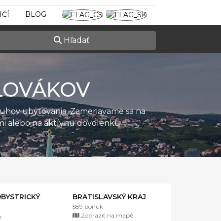
IČÍ
BLOG
Hľadať
LOVÁKOV
ruhov ubytovania. Zameriavame sa na
ťmi alebo na aktívnu dovolenku.
BYSTRICKÝ
BRATISLAVSKÝ KRAJ
589 ponúk
Zobrazit na mapě
k