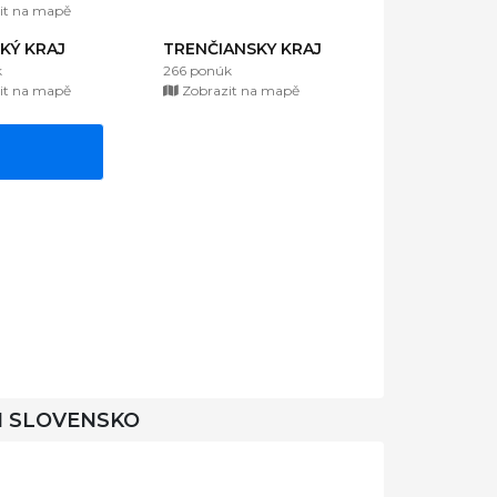
it na mapě
KÝ KRAJ
TRENČIANSKY KRAJ
k
266 ponúk
it na mapě
Zobrazit na mapě
I SLOVENSKO