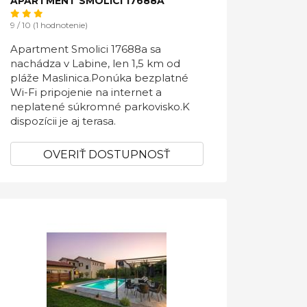
APARTMENT SMOLICI 17688A
9 / 10 (1 hodnotenie)
Apartment Smolici 17688a sa
nachádza v Labine, len 1,5 km od
pláže Maslinica.Ponúka bezplatné
Wi-Fi pripojenie na internet a
neplatené súkromné ​​parkovisko.K
dispozícii je aj terasa.
OVERIŤ DOSTUPNOSŤ