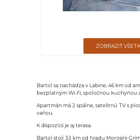
ZOBRAZIŤ VŠET
Bartol sa nachádza v Labine, 46 km od a
bezplatným Wi-Fi, spoločnou kuchyňou
Apartmán má 2 spálne, satelitnú TV s p
vaňou.
K dispozícii je aj terasa.
Bartol stojí 33 km od hradu Morosini-Grim