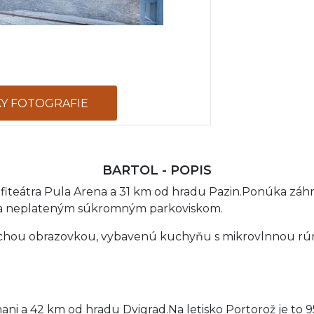
KY FOTOGRAFIE
BARTOL - POPIS
mfiteátra Pula Arena a 31 km od hradu Pazin.Ponúka záhr
 a neplateným súkromným parkoviskom.
lochou obrazovkou, vybavenú kuchyňu s mikrovlnnou rúr
ani a 42 km od hradu Dvigrad.Na letisko Portorož je to 9