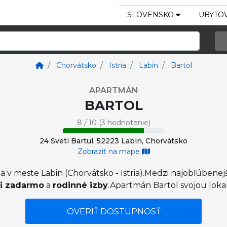
SLOVENSKO
UBYTOV
Chorvátsko
Istria
Labin
Bartol
APARTMÁN
BARTOL
8 / 10 (3 hodnotenie)
24 Sveti Bartul, 52223 Labin, Chorvátsko
Zobraziť na mape
 v meste Labin (Chorvátsko - Istria).Medzi najobľúbenej
fi zadarmo
a
rodinné izby
.Apartmán Bartol svojou lokali
OVERIŤ DOSTUPNOSŤ