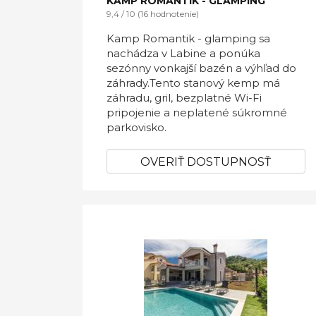
KAMP ROMANTIK - GLAMPING
9,4 / 10 (16 hodnotenie)
Kamp Romantik - glamping sa
nachádza v Labine a ponúka
sezónny vonkajší bazén a výhľad do
záhrady.Tento stanový kemp má
záhradu, gril, bezplatné Wi-Fi
pripojenie a neplatené súkromné ​​
parkovisko.
OVERIŤ DOSTUPNOSŤ