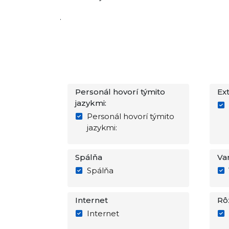
.
Personál hovorí týmito
Ext
jazykmi:
Personál hovorí týmito
jazykmi:
Spálňa
Va
Spálňa
Internet
Rô
Internet