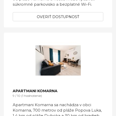
súkromné ​​parkovisko a bezplatné Wi-Fi.
OVERIŤ DOSTUPNOSŤ
APARTMANI KOMARNA
9 / 10 (1 hodnotenie)
Apartmani Komarna sa nachádza v obci
Komarna, 700 metrov od pláže Popova Luka,
1,4 km od pláže Duboka a 30 km od hradieb