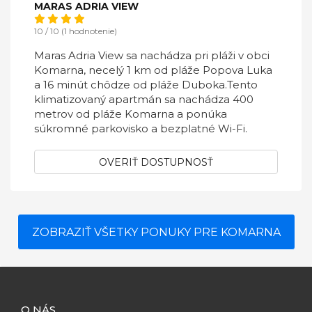
MARAS ADRIA VIEW
10 / 10 (1 hodnotenie)
Maras Adria View sa nachádza pri pláži v obci
Komarna, necelý 1 km od pláže Popova Luka
a 16 minút chôdze od pláže Duboka.Tento
klimatizovaný apartmán sa nachádza 400
metrov od pláže Komarna a ponúka
súkromné ​​parkovisko a bezplatné Wi-Fi.
OVERIŤ DOSTUPNOSŤ
ZOBRAZIŤ VŠETKY PONUKY PRE KOMARNA
O NÁS