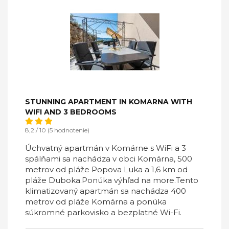
STUNNING APARTMENT IN KOMARNA WITH
WIFI AND 3 BEDROOMS
8,2 / 10 (5 hodnotenie)
Úchvatný apartmán v Komárne s WiFi a 3
spálňami sa nachádza v obci Komárna, 500
metrov od pláže Popova Luka a 1,6 km od
pláže Duboka.Ponúka výhľad na more.Tento
klimatizovaný apartmán sa nachádza 400
metrov od pláže Komárna a ponúka
súkromné ​​parkovisko a bezplatné Wi-Fi.