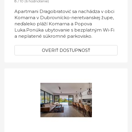
8 / 10 (6 hodnotenie)
Apartmani Dragobratović sa nachádza v obci
Komarna v Dubrovnícko-neretvanskej župe,
neďaleko pláží Komarna a Popova
Luka.Ponúka ubytovanie s bezplatným Wi-Fi
a neplatené súkromné ​​parkovisko.
OVERIŤ DOSTUPNOSŤ