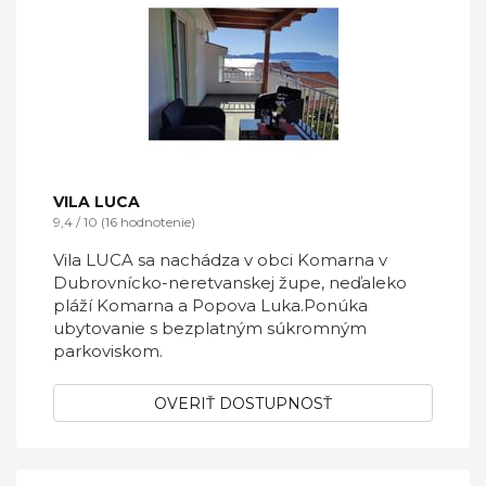
VILA LUCA
9,4 / 10 (16 hodnotenie)
Vila LUCA sa nachádza v obci Komarna v
Dubrovnícko-neretvanskej župe, neďaleko
pláží Komarna a Popova Luka.Ponúka
ubytovanie s bezplatným súkromným
parkoviskom.
OVERIŤ DOSTUPNOSŤ