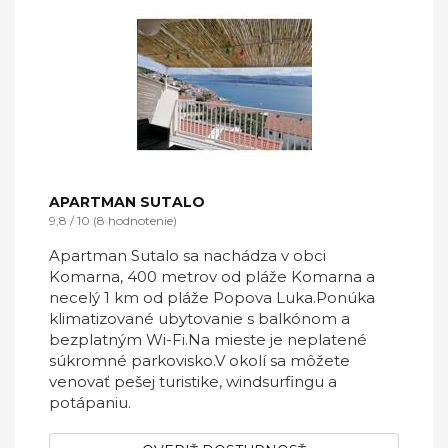
APARTMAN SUTALO
9,8 / 10 (8 hodnotenie)
Apartman Sutalo sa nachádza v obci
Komarna, 400 metrov od pláže Komarna a
necelý 1 km od pláže Popova Luka.Ponúka
klimatizované ubytovanie s balkónom a
bezplatným Wi-Fi.Na mieste je neplatené
súkromné ​​parkovisko.V okolí sa môžete
venovať pešej turistike, windsurfingu a
potápaniu.