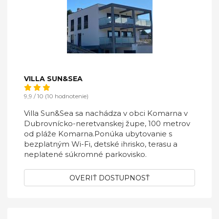
VILLA SUN&SEA
9,9 / 10 (10 hodnotenie)
Villa Sun&Sea sa nachádza v obci Komarna v
Dubrovnícko-neretvanskej župe, 100 metrov
od pláže Komarna.Ponúka ubytovanie s
bezplatným Wi-Fi, detské ihrisko, terasu a
neplatené súkromné ​​parkovisko.
OVERIŤ DOSTUPNOSŤ