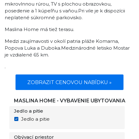
mikrovlnnou rúrou, TV s plochou obrazovkou,
posedenie a 1 kúpeľňu s vaňou.Pri vile je k dispozícii
neplatené súkromné ​​parkovisko.
Maslina Home má tiež terasu.
Medzi zaujímavosti v okolí patria pláže Komarna,
Popova Luka a Duboka.Medzinárodné letisko Mostar
je vzdialené 65 km.
.
ZOBRAZIT CENOVOU NABÍDKU »
MASLINA HOME - VYBAVENIE UBYTOVANIA
Jedlo a pitie
Jedlo a pitie
Obývací priestor