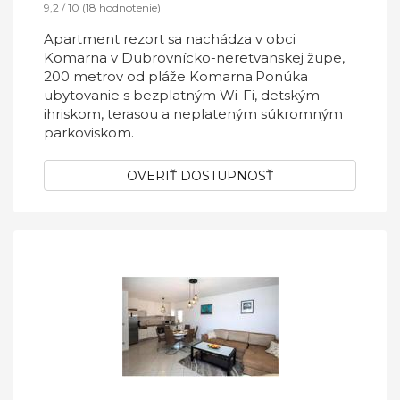
9,2 / 10 (18 hodnotenie)
Apartment rezort sa nachádza v obci
Komarna v Dubrovnícko-neretvanskej župe,
200 metrov od pláže Komarna.Ponúka
ubytovanie s bezplatným Wi-Fi, detským
ihriskom, terasou a neplateným súkromným
parkoviskom.
OVERIŤ DOSTUPNOSŤ