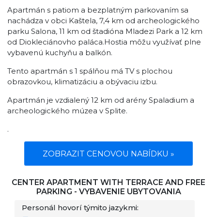
Apartmán s patiom a bezplatným parkovaním sa
nachádza v obci Kaštela, 7,4 km od archeologického
parku Salona, ​​11 km od štadióna Mladezi Park a 12 km
od Diokleciánovho paláca.Hostia môžu využívať plne
vybavenú kuchyňu a balkón.
Tento apartmán s 1 spálňou má TV s plochou
obrazovkou, klimatizáciu a obývaciu izbu.
Apartmán je vzdialený 12 km od arény Spaladium a
archeologického múzea v Splite.
.
ZOBRAZIT CENOVOU NABÍDKU »
CENTER APARTMENT WITH TERRACE AND FREE
PARKING - VYBAVENIE UBYTOVANIA
Personál hovorí týmito jazykmi: