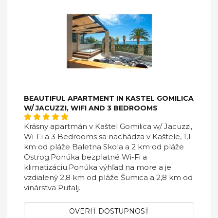
BEAUTIFUL APARTMENT IN KASTEL GOMILICA
W/ JACUZZI, WIFI AND 3 BEDROOMS
Krásny apartmán v Kaštel Gomilica w/ Jacuzzi,
Wi-Fi a 3 Bedrooms sa nachádza v Kaštele, 1,1
km od pláže Baletna Skola a 2 km od pláže
Ostrog.Ponúka bezplatné Wi-Fi a
klimatizáciu.Ponúka výhľad na more a je
vzdialený 2,8 km od pláže Šumica a 2,8 km od
vinárstva Putalj.
OVERIŤ DOSTUPNOSŤ