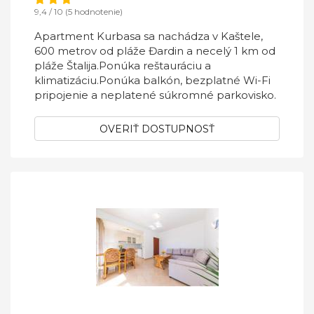
9,4 / 10 (5 hodnotenie)
Apartment Kurbasa sa nachádza v Kaštele,
600 metrov od pláže Đardin a necelý 1 km od
pláže Štalija.Ponúka reštauráciu a
klimatizáciu.Ponúka balkón, bezplatné Wi-Fi
pripojenie a neplatené súkromné ​​parkovisko.
OVERIŤ DOSTUPNOSŤ