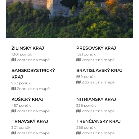
ŽILINSKÝ KRAJ
PREŠOVSKÝ KRAJ
1801 ponúk
1521 ponúk
Zobrazit na mapě
Zobrazit na mapě
BANSKOBYSTRICKÝ
BRATISLAVSKÝ KRAJ
KRAJ
589 ponúk
Zobrazit na mapě
937 ponúk
Zobrazit na mapě
KOŠICKÝ KRAJ
NITRIANSKY KRAJ
457 ponúk
338 ponúk
Zobrazit na mapě
Zobrazit na mapě
TRNAVSKÝ KRAJ
TRENČIANSKY KRAJ
301 ponúk
266 ponúk
Zobrazit na mapě
Zobrazit na mapě