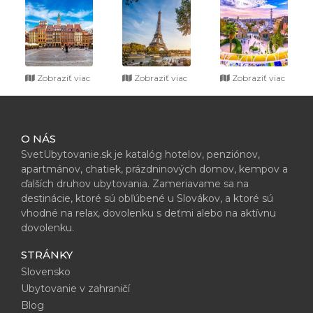
Zobraziť viac
Zobraziť viac
Zobraziť viac
O NÁS
SvetUbytovanie.sk je katalóg hotelov, penziónov,
apartmánov, chatiek, prázdninových domov, kempov a
ďalších druhov ubytovania. Zameriavame sa na
destinácie, ktoré sú obľúbené u Slovákov, a ktoré sú
vhodné na relax, dovolenku s deťmi alebo na aktívnu
dovolenku.
STRÁNKY
Slovensko
Ubytovanie v zahraničí
Blog