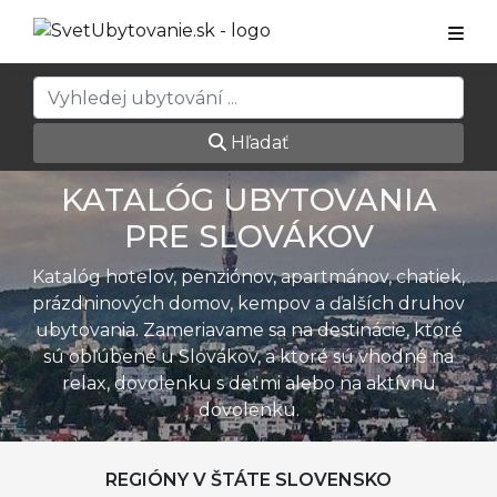
Hľadať
KATALÓG UBYTOVANIA
PRE SLOVÁKOV
Katalóg hotelov, penziónov, apartmánov, chatiek,
prázdninových domov, kempov a ďalších druhov
ubytovania. Zameriavame sa na destinácie, ktoré
sú obľúbené u Slovákov, a ktoré sú vhodné na
relax, dovolenku s deťmi alebo na aktívnu
dovolenku.
REGIÓNY V ŠTÁTE SLOVENSKO