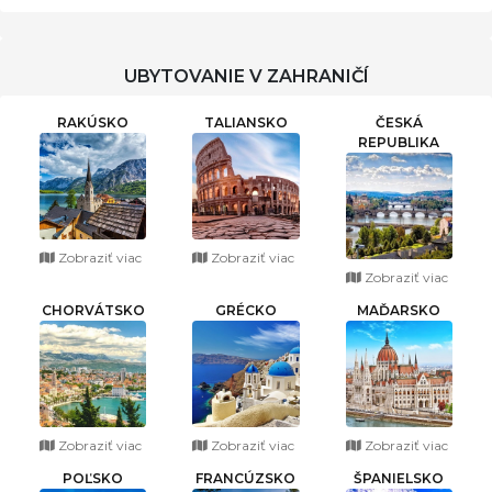
UBYTOVANIE V ZAHRANIČÍ
RAKÚSKO
TALIANSKO
ČESKÁ
REPUBLIKA
Zobraziť viac
Zobraziť viac
Zobraziť viac
CHORVÁTSKO
GRÉCKO
MAĎARSKO
Zobraziť viac
Zobraziť viac
Zobraziť viac
POĽSKO
FRANCÚZSKO
ŠPANIELSKO