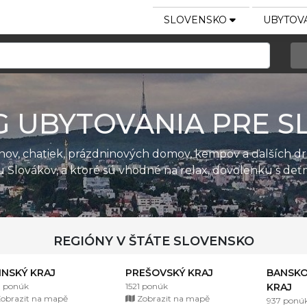
SLOVENSKO
UBYTOVA
G UBYTOVANIA PRE S
ánov, chatiek, prázdninových domov, kempov a ďalších d
u Slovákov, a ktoré sú vhodné na relax, dovolenku s de
REGIÓNY V ŠTÁTE SLOVENSKO
LINSKÝ KRAJ
PREŠOVSKÝ KRAJ
BANSKO
1 ponúk
1521 ponúk
KRAJ
obrazit na mapě
Zobrazit na mapě
937 ponú