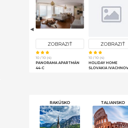
OBRAZIŤ
ZOBRAZIŤ
ZOBRAZIŤ
10 / 10 (4)
10 / 10 (18)
ZELENÝ DOM
WEST - ZUBEREC
LTM APARTMAN
RAKÚSKO
TALIANSKO