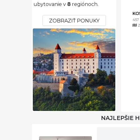
ubytovanie v
8
regiónoch.
KO
457
ZOBRAZIŤ PONUKY
Z
NAJLEPŠIE 