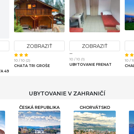
ZOBRAZIŤ
ZOBRAZIŤ
10 / 10 (1)
10 / 10 (3)
10 / 1
ZBOJNÍCKA DREVENICA 3
APARTMÁN LOSONCI PRE
SMA
2 OSOBY
UBYTOVANIE V ZAHRANIČÍ
ČESKÁ REPUBLIKA
CHORVÁTSKO