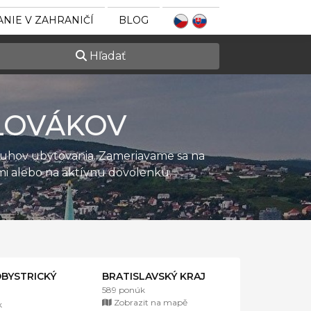
NIE V ZAHRANIČÍ
BLOG
Hľadať
LOVÁKOV
ruhov ubytovania. Zameriavame sa na
ťmi alebo na aktívnu dovolenku.
BYSTRICKÝ
BRATISLAVSKÝ KRAJ
589 ponúk
Zobrazit na mapě
k