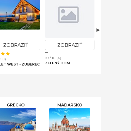
ZOBRAZIŤ
ZOBRAZIŤ
ZOBRAZ
10 / 10 (4)
0 (5)
10 / 10 (3)
APARTMÁN BIKE
RT APARTMENT L
DREVENICA RAKŠA 11
HOUSE
GRÉCKO
MAĎARSKO