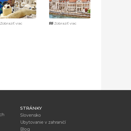
Zobraziť viac
Zobraziť viac
STRÁNKY
ích
Slovensko
Ubytovanie v zahraničí
Blog