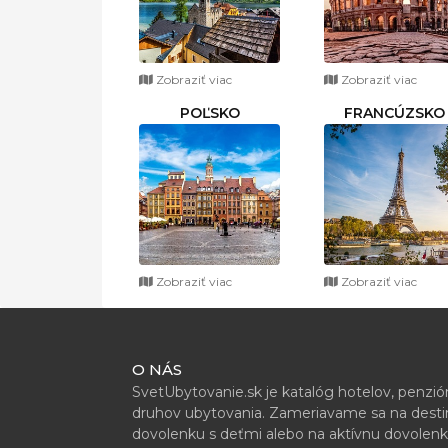
Zobraziť viac
Zobraziť viac
POĽSKO
FRANCÚZSKO
Zobraziť viac
Zobraziť viac
O NÁS
SvetUbytovanie.sk je katalóg hotelov, penzi
druhov ubytovania. Zameriavame sa na destiná
dovolenku s deťmi alebo na aktívnu dovolenk