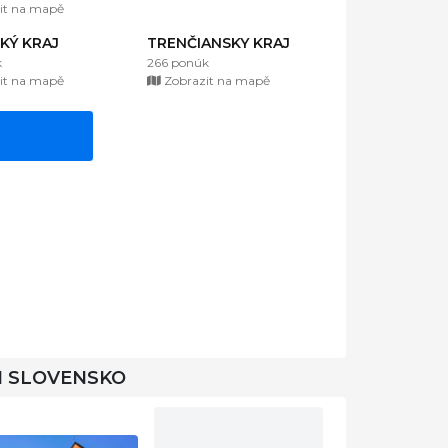
it na mapě
KÝ KRAJ
TRENČIANSKY KRAJ
k
266 ponúk
it na mapě
Zobrazit na mapě
I SLOVENSKO