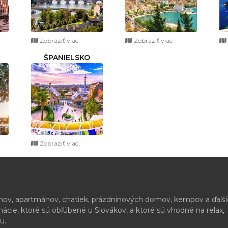
Zobraziť viac
Zobraziť viac
ŠPANIELSKO
Zobraziť viac
ónov, apartmánov, chatiek, prázdninových domov, kempov a ďalš
cie, ktoré sú obľúbené u Slovákov, a ktoré sú vhodné na relax,
u.