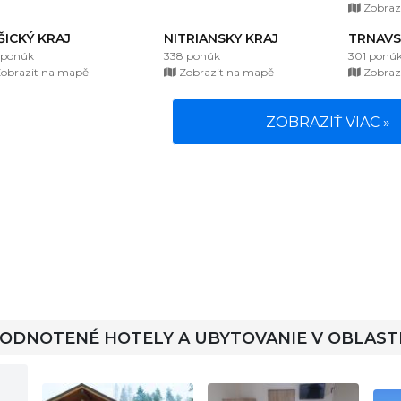
Zobraz
ŠICKÝ KRAJ
NITRIANSKY KRAJ
TRNAVS
 ponúk
338 ponúk
301 ponú
obrazit na mapě
Zobrazit na mapě
Zobraz
ZOBRAZIŤ VIAC »
HODNOTENÉ HOTELY A UBYTOVANIE V OBLAST