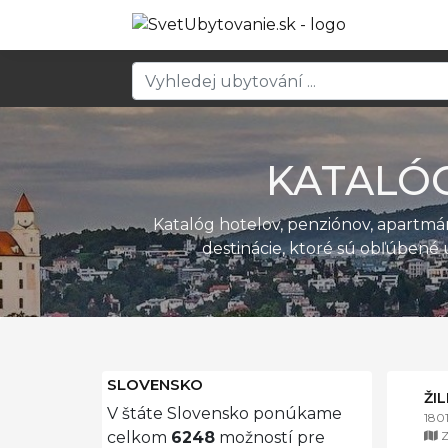
KATALÓ
Katalóg hotelov, penziónov, apartm
destinácie, ktoré sú obľúbené 
SLOVENSKO
ŽI
V štáte Slovensko ponúkame
180
Z
celkom
6248
možností pre