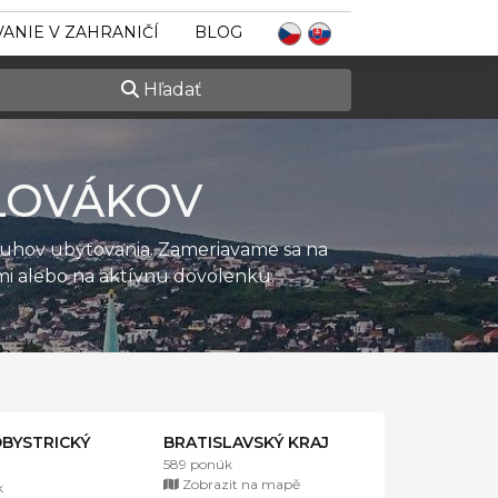
ANIE V ZAHRANIČÍ
BLOG
Hľadať
LOVÁKOV
ruhov ubytovania. Zameriavame sa na
ťmi alebo na aktívnu dovolenku.
BYSTRICKÝ
BRATISLAVSKÝ KRAJ
589 ponúk
Zobrazit na mapě
k