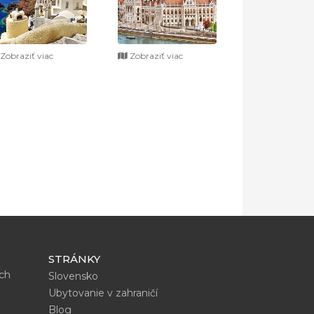
Zobraziť viac
Zobraziť viac
STRÁNKY
ích
Slovensko
Ubytovanie v zahraničí
Blog