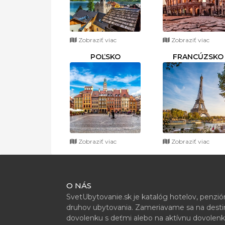
Zobraziť viac
Zobraziť viac
POĽSKO
FRANCÚZSKO
Zobraziť viac
Zobraziť viac
O NÁS
SvetUbytovanie.sk je katalóg hotelov, penzi
druhov ubytovania. Zameriavame sa na destiná
dovolenku s deťmi alebo na aktívnu dovolenk