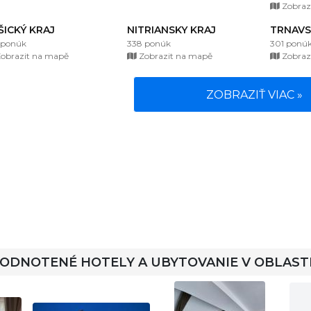
Zobraz
ŠICKÝ KRAJ
NITRIANSKY KRAJ
TRNAVS
 ponúk
338 ponúk
301 ponú
obrazit na mapě
Zobrazit na mapě
Zobraz
ZOBRAZIŤ VIAC »
HODNOTENÉ HOTELY A UBYTOVANIE V OBLAST