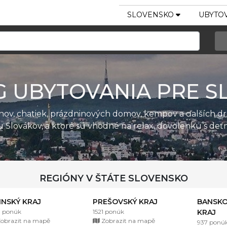
SLOVENSKO
UBYTOV
G UBYTOVANIA PRE S
ánov, chatiek, prázdninových domov, kempov a ďalších d
u Slovákov, a ktoré sú vhodné na relax, dovolenku s de
REGIÓNY V ŠTÁTE SLOVENSKO
LINSKÝ KRAJ
PREŠOVSKÝ KRAJ
BANSKO
1 ponúk
1521 ponúk
KRAJ
obrazit na mapě
Zobrazit na mapě
937 ponú