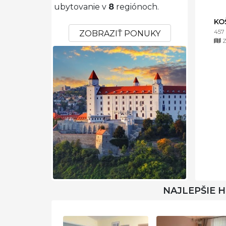
ubytovanie v
8
regiónoch.
KO
457
ZOBRAZIŤ PONUKY
Z
NAJLEPŠIE 