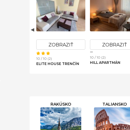
OBRAZIŤ
ZOBRAZIŤ
ZOBRAZIŤ
10 / 10 (2)
10 / 10 (2)
HILL APARTMÁN
 CHATA ZUBOR
ELITE HOUSE TRENČÍN
RAKÚSKO
TALIANSKO