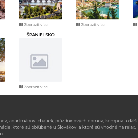
Zobraziť viac
Zobraziť viac
ŠPANIELSKO
Zobraziť viac
ónov, apartmánov, chatiek, prázdninových domov, kempov a ďalš
cie, ktoré sú obľúbené u Slovákov, a ktoré sú vhodné na relax,
u.