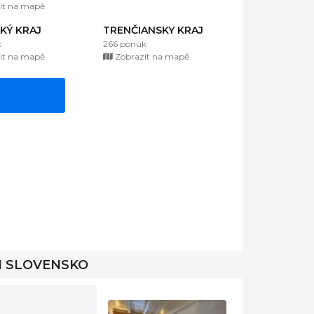
it na mapě
KÝ KRAJ
TRENČIANSKY KRAJ
k
266 ponúk
it na mapě
Zobrazit na mapě
I SLOVENSKO