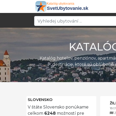
KATALÓ
Katalóg hotelov, penziónov, apartm
destinácie, ktoré sú obľúbené 
SLOVENSKO
ŽI
V štáte Slovensko ponúkame
180
Z
celkom
6248
možností pre