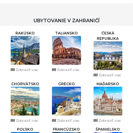
UBYTOVANIE V ZAHRANIČÍ
RAKÚSKO
TALIANSKO
ČESKÁ
REPUBLIKA
Zobraziť viac
Zobraziť viac
Zobraziť viac
CHORVÁTSKO
GRÉCKO
MAĎARSKO
Zobraziť viac
Zobraziť viac
Zobraziť viac
POĽSKO
FRANCÚZSKO
ŠPANIELSKO