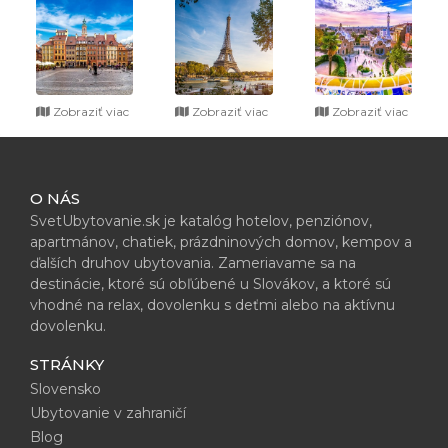
Zobraziť viac
Zobraziť viac
Zobraziť viac
O NÁS
SvetUbytovanie.sk je katalóg hotelov, penziónov,
apartmánov, chatiek, prázdninových domov, kempov a
ďalších druhov ubytovania. Zameriavame sa na
destinácie, ktoré sú obľúbené u Slovákov, a ktoré sú
vhodné na relax, dovolenku s deťmi alebo na aktívnu
dovolenku.
STRÁNKY
Slovensko
Ubytovanie v zahraničí
Blog