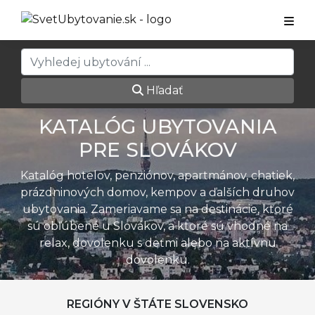
Hľadať
KATALÓG UBYTOVANIA
PRE SLOVÁKOV
Katalóg hotelov, penziónov, apartmánov, chatiek,
prázdninových domov, kempov a ďalších druhov
ubytovania. Zameriavame sa na destinácie, ktoré
sú obľúbené u Slovákov, a ktoré sú vhodné na
relax, dovolenku s deťmi alebo na aktívnu
dovolenku.
REGIÓNY V ŠTÁTE SLOVENSKO