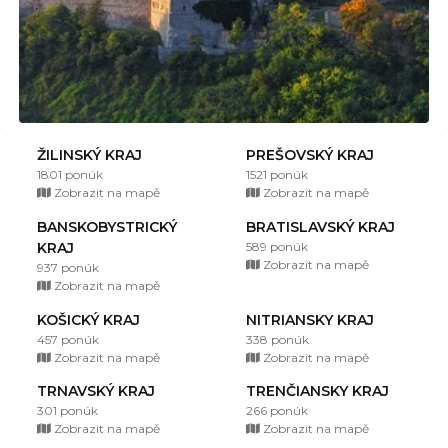
ŽILINSKÝ KRAJ
PREŠOVSKÝ KRAJ
1801 ponúk
1521 ponúk
Zobrazit na mapě
Zobrazit na mapě
BANSKOBYSTRICKÝ
BRATISLAVSKÝ KRAJ
KRAJ
589 ponúk
Zobrazit na mapě
937 ponúk
Zobrazit na mapě
KOŠICKÝ KRAJ
NITRIANSKY KRAJ
457 ponúk
338 ponúk
Zobrazit na mapě
Zobrazit na mapě
TRNAVSKÝ KRAJ
TRENČIANSKY KRAJ
301 ponúk
266 ponúk
Zobrazit na mapě
Zobrazit na mapě