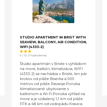
STUDIO APARTMENT IN BRIST WITH
SEAVIEW, BALCONY, AIR CONDITION,
WIFI (4333-2)
9 / 10 (1 hodnotenie)
Štúdio apartmán v Briste s výhľadom
na more, balkón, klimatizácia, WIFI
(4333-2) sa nachádza v Briste, len pár
krokov od pláže Biserka a 500
metrov od pláže Ravanje.Ponúka
klimatizované ubytovanie s
balkónom a Wi-Fi.Ponúka výhľad na
more a je vzdialený 1,1 km od pláže
FFK a 48 km od vodopádu Kravica.