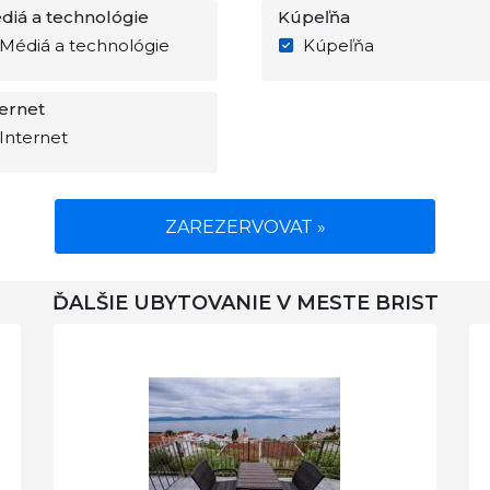
diá a technológie
Kúpeľňa
Médiá a technológie
Kúpeľňa
ternet
Internet
ZAREZERVOVAT »
ĎALŠIE UBYTOVANIE V MESTE BRIST