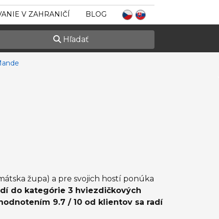
ANIE V ZAHRANIČÍ
BLOG
Hľadať
Mande
átska župa) a pre svojich hostí ponúka
dí do kategórie 3 hviezdičkových
dnotením 9.7 / 10 od klientov sa radí