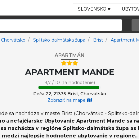
SLOVENSKO
UBYTOV
Chorvátsko
Splitsko-dalmátska župa
Brist
Apartment 
APARTMÁN
APARTMENT MANDE
9,7 / 10 (14 hodnotenie)
Peča 22, 21335 Brist, Chorvátsko
Zobraziť na mape
 sa nachádza v meste Brist (Chorvátsko - Splitsko-dalm
mo
a
nefajčiarske Ubytovanie Apartment Mande sa ra
a nachádza v regióne Splitsko-dalmátska župa as ho
medzi najlepšie hodnotené ubytovanie v regióne..