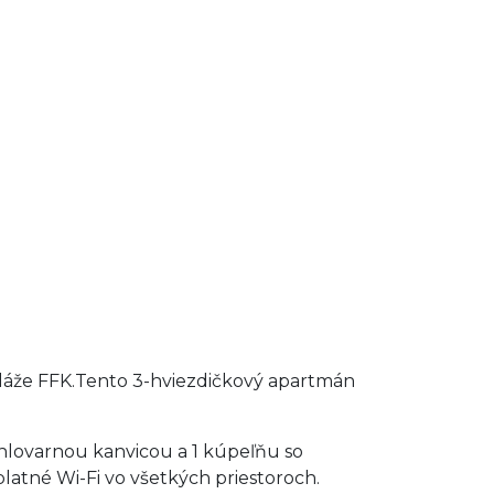
pláže FFK.Tento 3-hviezdičkový apartmán
hlovarnou kanvicou a 1 kúpeľňu so
atné Wi-Fi vo všetkých priestoroch.