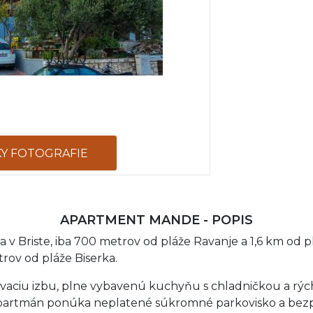
KY FOTOGRAFIE
APARTMENT MANDE - POPIS
 Briste, iba 700 metrov od pláže Ravanje a 1,6 km od 
rov od pláže Biserka.
vaciu izbu, plne vybavenú kuchyňu s chladničkou a rýc
artmán ponúka neplatené súkromné ​​parkovisko a bezpl