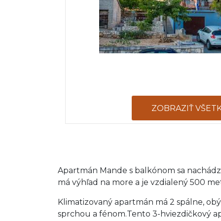
ZOBRAZIŤ VŠET
Apartmán Mande s balkónom sa nachádza v
má výhľad na more a je vzdialený 500 met
Klimatizovaný apartmán má 2 spálne, obý
sprchou a fénom.Tento 3-hviezdičkový ap