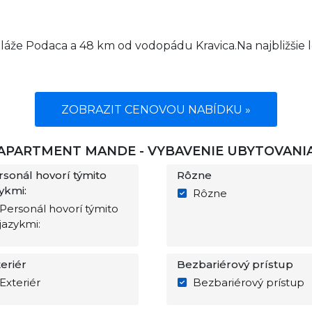
áže Podaca a 48 km od vodopádu Kravica.Na najbližšie le
ZOBRAZIT CENOVOU NABÍDKU »
APARTMENT MANDE - VYBAVENIE UBYTOVANI
rsonál hovorí týmito
Rôzne
ykmi:
Rôzne
Personál hovorí týmito
jazykmi:
eriér
Bezbariérový prístup
Exteriér
Bezbariérový prístup