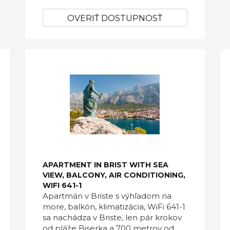
OVERIŤ DOSTUPNOSŤ
APARTMENT IN BRIST WITH SEA
VIEW, BALCONY, AIR CONDITIONING,
WIFI 641-1
Apartmán v Briste s výhľadom na
more, balkón, klimatizácia, WiFi 641-1
sa nachádza v Briste, len pár krokov
od pláže Biserka a 700 metrov od