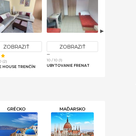
ZOBRAZIŤ
ZOBRAZIŤ
ZOBRA
10 / 10 (2)
10 (2)
10 / 10 (4)
APARTMÁN DRAHOKAM
ARTMÁN BRAXATORIS
PANORAMA AP
BEŠEŇOVÁ
44-C
GRÉCKO
MAĎARSKO