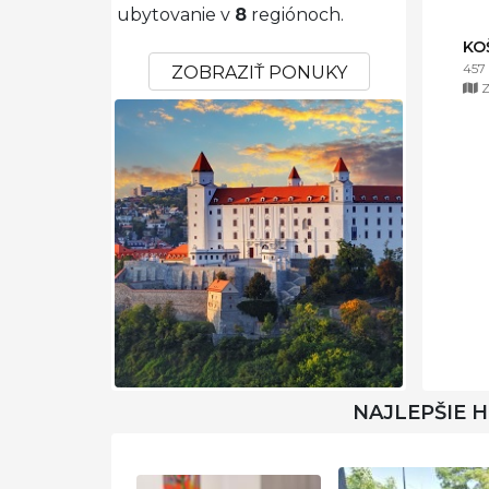
ubytovanie v
8
regiónoch.
KO
457
ZOBRAZIŤ PONUKY
Z
NAJLEPŠIE 