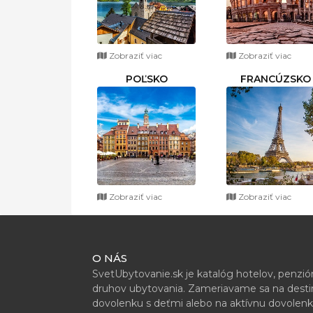
Zobraziť viac
Zobraziť viac
POĽSKO
FRANCÚZSKO
Zobraziť viac
Zobraziť viac
O NÁS
SvetUbytovanie.sk je katalóg hotelov, penzi
druhov ubytovania. Zameriavame sa na destiná
dovolenku s deťmi alebo na aktívnu dovolenk