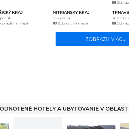
Zobraz
ŠICKÝ KRAJ
NITRIANSKY KRAJ
TRNAVS
 ponúk
338 ponúk
301 ponú
obrazit na mapě
Zobrazit na mapě
Zobraz
ZOBRAZIŤ VIAC »
HODNOTENÉ HOTELY A UBYTOVANIE V OBLAST