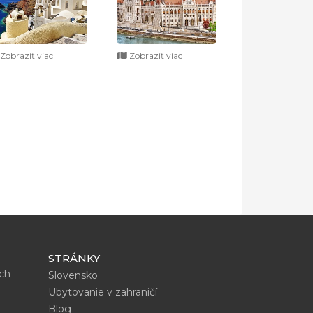
Zobraziť viac
Zobraziť viac
STRÁNKY
ích
Slovensko
Ubytovanie v zahraničí
Blog