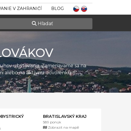
ANIE V ZAHRANIČÍ
BLOG
Hľadať
LOVÁKOV
ruhov ubytovania. Zameriavame sa na
ťmi alebo na aktívnu dovolenku.
BYSTRICKÝ
BRATISLAVSKÝ KRAJ
589 ponúk
Zobrazit na mapě
k