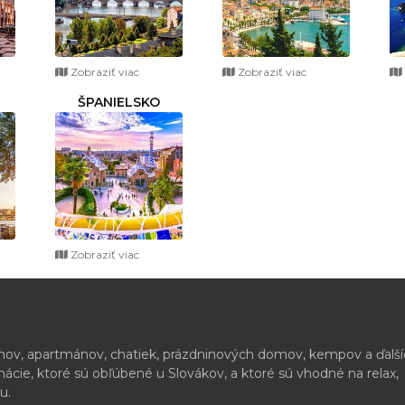
Zobraziť viac
Zobraziť viac
ŠPANIELSKO
Zobraziť viac
ónov, apartmánov, chatiek, prázdninových domov, kempov a ďalš
cie, ktoré sú obľúbené u Slovákov, a ktoré sú vhodné na relax,
u.