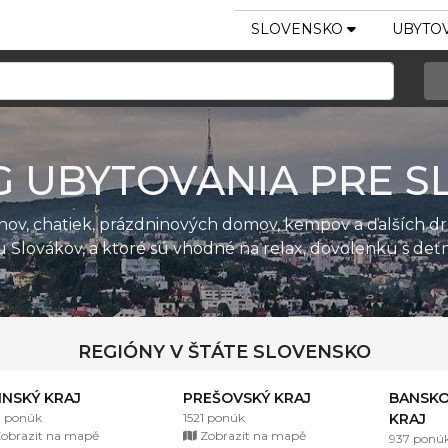
SLOVENSKO
UBYTOV
G UBYTOVANIA PRE S
ánov, chatiek, prázdninových domov, kempov a ďalších d
u Slovákov, a ktoré sú vhodné na relax, dovolenku s de
REGIÓNY V ŠTÁTE SLOVENSKO
LINSKÝ KRAJ
PREŠOVSKÝ KRAJ
BANSKO
1 ponúk
1521 ponúk
KRAJ
obrazit na mapě
Zobrazit na mapě
937 ponú