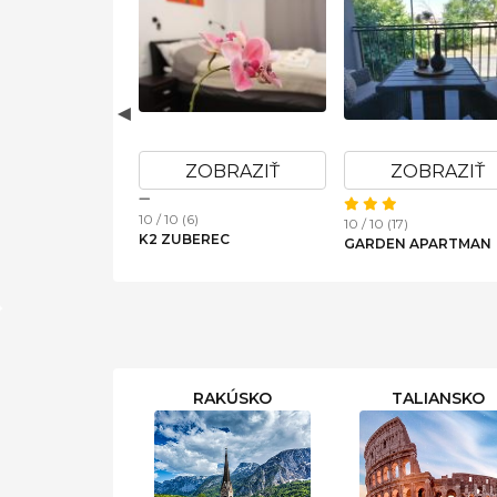
OBRAZIŤ
ZOBRAZIŤ
ZOBRAZIŤ
10 / 10 (6)
10 / 10 (4)
ANIE FRENAT
CHALUPA OĽŠAVICA
APARTMÁN MACO -
ŠTRBSKÉ PLESO - OVRUČ
RAKÚSKO
TALIANSKO