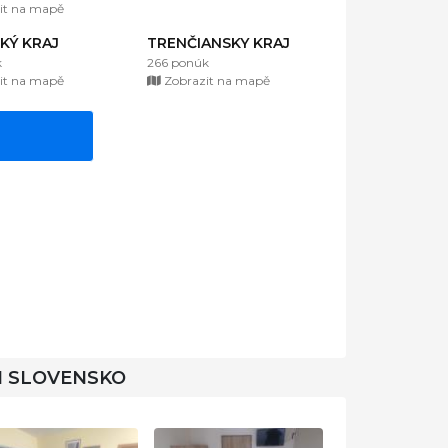
it na mapě
KÝ KRAJ
TRENČIANSKY KRAJ
k
266 ponúk
it na mapě
Zobrazit na mapě
I SLOVENSKO