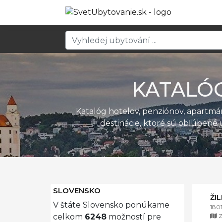
KATALÓ
Katalóg hotelov, penziónov, apartm
destinácie, ktoré sú obľúbené 
SLOVENSKO
ŽI
V štáte Slovensko ponúkame
180
Z
celkom
6248
možností pre