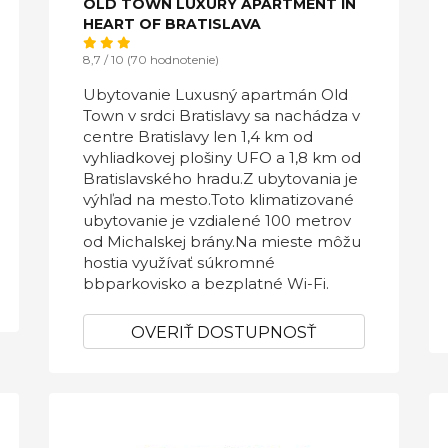
OLD TOWN LUXURY APARTMENT IN
HEART OF BRATISLAVA
8,7 / 10 (70 hodnotenie)
Ubytovanie Luxusný apartmán Old
Town v srdci Bratislavy sa nachádza v
centre Bratislavy len 1,4 km od
vyhliadkovej plošiny UFO a 1,8 km od
Bratislavského hradu.Z ubytovania je
výhľad na mesto.Toto klimatizované
ubytovanie je vzdialené 100 metrov
od Michalskej brány.Na mieste môžu
hostia využívať súkromné
bbparkovisko a bezplatné Wi-Fi.
OVERIŤ DOSTUPNOSŤ