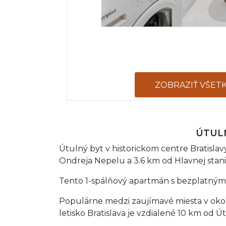
ZOBRAZIŤ VŠET
ÚTULN
Útulný byt v historickom centre Bratisl
Ondreja Nepelu a 3.6 km od Hlavnej stanic
Tento 1-spálňový apartmán s bezplatným 
Populárne medzi zaujímavé miesta v okolí
letisko Bratislava je vzdialené 10 km od Ú