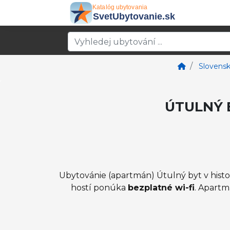
Slovens
ÚTULNÝ 
Ubytovánie (apartmán) Útulný byt v histori
hostí ponúka
bezplatné wi-fi
. Apartm