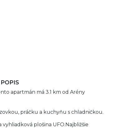
 POPIS
Tento apartmán má 3.1 km od Arény
azovkou, práčku a kuchyňu s chladničkou.
 vyhliadková plošina UFO.Najbližšie