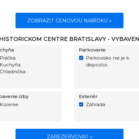
ZOBRAZIT CENOVOU NABÍDKU »
HISTORICKOM CENTRE BRATISLAVY - VYBAVE
chyňa
Parkovanie
Práčka
Parkovisko nie je k
Kuchyňa
dispozícii.
Chladnička
bavenie izby
Exteriér
Kúrenie
Záhrada
ZAREZERVOVAT »