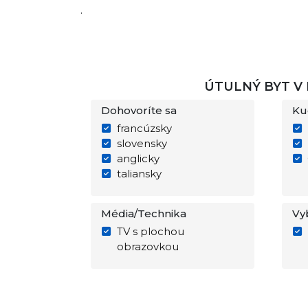
.
ÚTULNÝ BYT V 
Dohovoríte sa
Ku
francúzsky
slovensky
anglicky
taliansky
Média/Technika
Vy
TV s plochou
obrazovkou