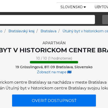
SLOVENSKO
UBYTOV
ko
Bratislavský kraj
Bratislava
Útulný byt v historickom ce
APARTMÁN
BYT V HISTORICKOM CENTRE BR
10 / 10 (1 hodnotenie)
19 Grösslingová, 811 09 Bratislava, Slovensko
Zobraziť na mape
ckom centre Bratislavy sa nachádza v meste Bratislava (S
án Útulný byt v historickom centre Bratislavy svojou lokal
OVERIŤ DOSTUPNOSŤ