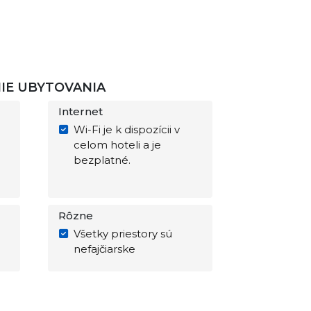
NIE UBYTOVANIA
Internet
Wi-Fi je k dispozícii v
celom hoteli a je
bezplatné.
Rôzne
Všetky priestory sú
nefajčiarske