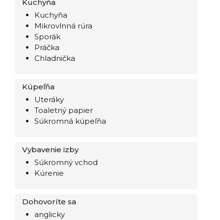
Kuchyňa
Kuchyňa
Mikrovlnná rúra
Sporák
Práčka
Chladnička
Kúpeľňa
Uteráky
Toaletný papier
Súkromná kúpeľňa
Vybavenie izby
Súkromný vchod
Kúrenie
Dohovoríte sa
anglicky