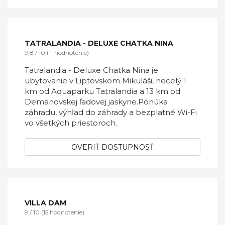
reštauráciu, recepciu s nepretržitou
prevádzkou, bar, záhradu, detské ihrisko a gril.
V dovolenkovom parku je dispozícii aj
bezplatné Wi-Fi a bezplatné súkromné
parkovisko.
OVERIŤ DOSTUPNOSŤ
TATRALANDIA - DELUXE CHATKA NINA
9,8 / 10 (11 hodnotenie)
Tatralandia - Deluxe Chatka Nina je
ubytovanie v Liptovskom Mikuláši, necelý 1
km od Aquaparku Tatralandia a 13 km od
Demänovskej ľadovej jaskyne.Ponúka
záhradu, výhľad do záhrady a bezplatné Wi-Fi
vo všetkých priestoroch.