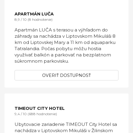
parkovisko. V okolí tohto dovolenkového
domu sa hostia môžu venovať lyžovaniu,
cyklistike a ďalším aktivitám.
OVERIŤ DOSTUPNOSŤ
APARTMÁN LUČA
8,9 / 10 (8 hodnotenie)
Apartmán LUČA s terasou a výhľadom do
záhrady sa nachádza v Liptovskom Mikuláši 8
km od Liptovskej Mary a 11 km od aquaparku
Tatralandia. Počas pobytu môžu hostia
využívať balkón a parkovať na bezplatnom
súkromnom parkovisku.
OVERIŤ DOSTUPNOSŤ