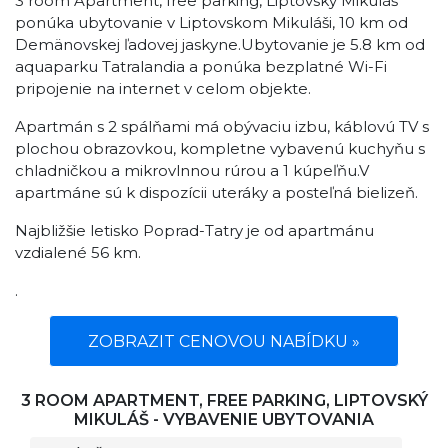
3 room Apartment, free parking, Liptovský Mikuláš
ponúka ubytovanie v Liptovskom Mikuláši, 10 km od
Demänovskej ľadovej jaskyne.Ubytovanie je 5.8 km od
aquaparku Tatralandia a ponúka bezplatné Wi-Fi
pripojenie na internet v celom objekte.
Apartmán s 2 spálňami má obývaciu izbu, káblovú TV s
plochou obrazovkou, kompletne vybavenú kuchyňu s
chladničkou a mikrovlnnou rúrou a 1 kúpeľňu.V
apartmáne sú k dispozícii uteráky a posteľná bielizeň.
Najbližšie letisko Poprad-Tatry je od apartmánu
vzdialené 56 km.
.
ZOBRAZIT CENOVOU NABÍDKU »
3 ROOM APARTMENT, FREE PARKING, LIPTOVSKÝ
MIKULÁŠ - VYBAVENIE UBYTOVANIA