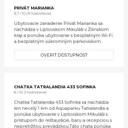
aquaparku Tatralandia. Ponúka výhľad do
záhrady, bezplatné Wi-Fi a bezplatné
súkromné parkovisko.
OVERIŤ DOSTUPNOSŤ
PRIVÁT MARIANKA
8,7 / 10 (51 hodnotenie)
Ubytovacie zariadenie Privát Marianka sa
nachádza v Liptovskom Mikuláši v Žilinskom
kraji a ponúka ubytovanie s bezplatným Wi-Fi
a bezplatným súkromným parkoviskom.
OVERIŤ DOSTUPNOSŤ