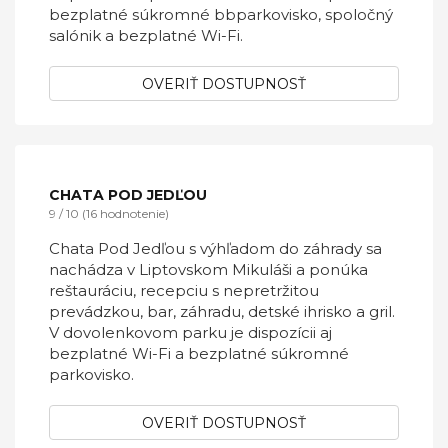
CHATKA TATRALANDIA 433 SOFINKA
8 / 10 (1 hodnotenie)
Chatka Tatralandia 433 Sofinka sa nachádza
len necelý 1 km od Aquaparku Tatralandia a
ponúka ubytovanie v Liptovskom Mikuláši s
prístupom do reštaurácie, baru a recepciou s
nepretržitou prevádzkou.Táto chata ponúka
bezplatné súkromné bbparkovisko, spoločný
salónik a bezplatné Wi-Fi.
OVERIŤ DOSTUPNOSŤ
CHATA POD JEDĽOU
9 / 10 (16 hodnotenie)
Chata Pod Jedľou s výhľadom do záhrady sa
nachádza v Liptovskom Mikuláši a ponúka