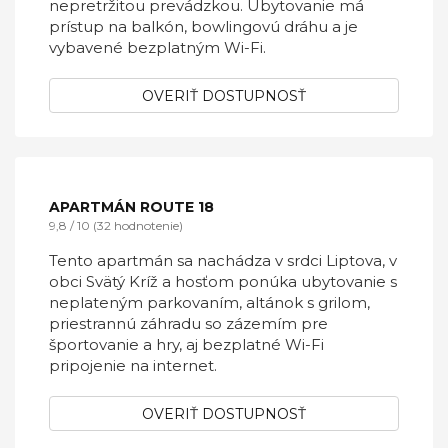
TATRALANDIA APARTMÁN 341
9 / 10 (20 hodnotenie)
Ubytovacie zariadenie Tatralandia Apartmán
341 sa nachádza v Liptovskom Mikuláši len
700 metrov od aquaparku Tatralandia.
Ponúka ubytovanie s prístupom do
reštaurácie, bar a služby recepcie s
nepretržitou prevádzkou. Ubytovanie má
prístup na balkón, bowlingovú dráhu a je
vybavené bezplatným Wi-Fi.
OVERIŤ DOSTUPNOSŤ
APARTMÁN ROUTE 18
9,8 / 10 (32 hodnotenie)
Tento apartmán sa nachádza v srdci Liptova, v