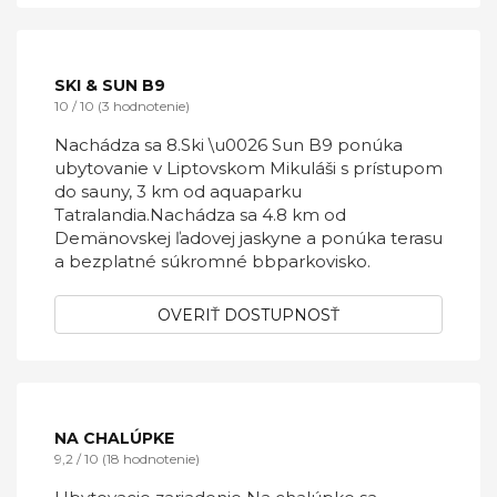
obci Svätý Kríž a hosťom ponúka ubytovanie s
neplateným parkovaním, altánok s grilom,
priestrannú záhradu so zázemím pre
športovanie a hry, aj bezplatné Wi-Fi
pripojenie na internet.
OVERIŤ DOSTUPNOSŤ
SKI & SUN B9
10 / 10 (3 hodnotenie)
Nachádza sa 8.Ski \u0026 Sun B9 ponúka
ubytovanie v Liptovskom Mikuláši s prístupom
do sauny, 3 km od aquaparku
Tatralandia.Nachádza sa 4.8 km od
Demänovskej ľadovej jaskyne a ponúka terasu
a bezplatné súkromné bbparkovisko.