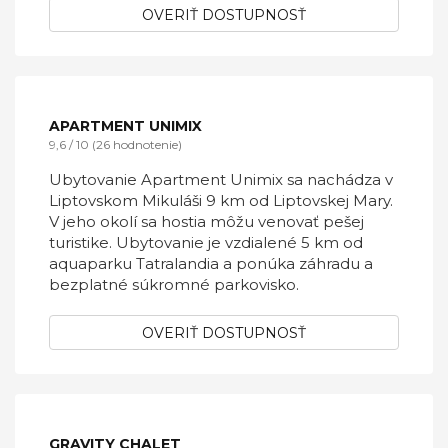
apartmány s káblovou TV s plochou
obrazovkou, à la carte reštauráciu, v ktorej sa
podávajú jedlá medzinárodnej kuchyne, a na
požiadanie sú vám tu k dispozícii aj masáže. V
celej budove ubytovacieho zariadenia
môžete využívať bezplatné Wi-Fi pripojenie
na internet.
OVERIŤ DOSTUPNOSŤ
APARTMENT UNIMIX
9,6 / 10 (26 hodnotenie)
Ubytovanie Apartment Unimix sa nachádza v
Liptovskom Mikuláši 9 km od Liptovskej Mary.
V jeho okolí sa hostia môžu venovať pešej
turistike. Ubytovanie je vzdialené 5 km od
aquaparku Tatralandia a ponúka záhradu a