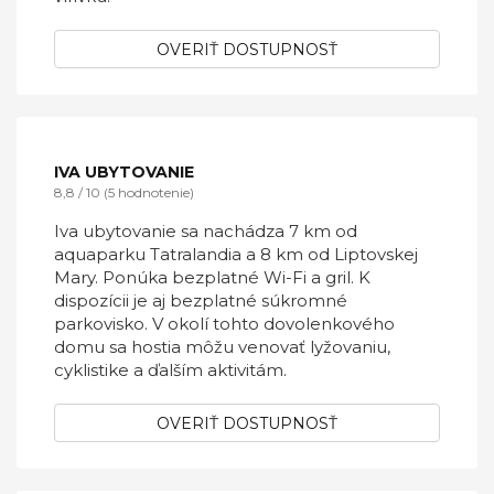
HILSON JASNA - GARDEN RESORT
8,9 / 10 (880 hodnotenie)
Ubytovacie zariadenie Hilson Jasná &
Wellness s výhľadom na okolité hory ponúka
moderné apartmány s vlastným stravovaním
na okraji Liptovského Mikuláša. Za príplatok
môžete využívať sauny, relaxačnú miestnosť a
vírivku.
OVERIŤ DOSTUPNOSŤ
IVA UBYTOVANIE
8,8 / 10 (5 hodnotenie)
Iva ubytovanie sa nachádza 7 km od
aquaparku Tatralandia a 8 km od Liptovskej
Mary. Ponúka bezplatné Wi-Fi a gril. K
dispozícii je aj bezplatné súkromné