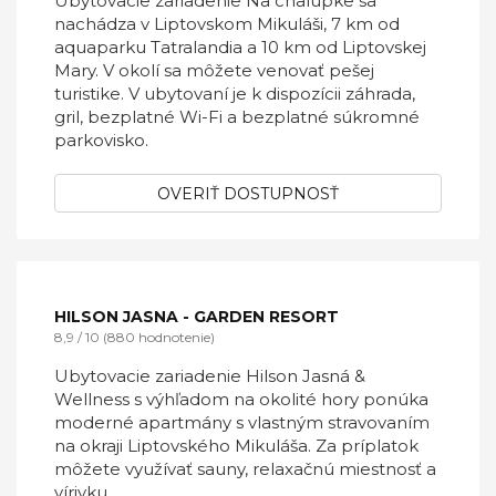
OVERIŤ DOSTUPNOSŤ
NA CHALÚPKE
9,2 / 10 (18 hodnotenie)
Ubytovacie zariadenie Na chalúpke sa
nachádza v Liptovskom Mikuláši, 7 km od
aquaparku Tatralandia a 10 km od Liptovskej
Mary. V okolí sa môžete venovať pešej
turistike. V ubytovaní je k dispozícii záhrada,
gril, bezplatné Wi-Fi a bezplatné súkromné
parkovisko.
OVERIŤ DOSTUPNOSŤ