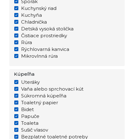
Sporák
Kuchynský riad
Kuchyňa
Chladnička
Detská vysoká stolička
Čistiace prostriedky
Rúra
Rýchlovarná kanvica
Mikrovlnná rúra
Kúpeľňa
Uteráky
Vaňa alebo sprchovací kút
Súkromná kúpeľňa
Toaletný papier
Bidet
Papuče
Toaleta
Sušič vlasov
Bezplatné toaletné potreby