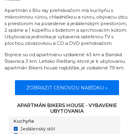
Apartmán s Blu-ray prehrávačom má kuchyňu s
mikrovlnnou rúrou, chladničkou a rúrou, obývaciu izbu
s priestorom na posedenie a jedálenským priestorom,
2 spálne a 1 kúpeľňu s bidetom a sprchovacím kútom.
Ubytovacia jednotka je vybavená satelitnou TV s
plochou obrazovkou a CD a DVD prehrávačom.
Bojnice sú od apartmánu vzdialené 43 km a Banská
Štiavnica 3 km. Letisko Piešťany, ktoré je k ubytovaniu
apartmán Bikers house najbližšie, je vzdialené 79 km.
ZOBRAZIT CENOVOU NABÍDKU »
APARTMÁN BIKERS HOUSE - VYBAVENIE
UBYTOVANIA
Kuchyňa
Jedálenský stôl