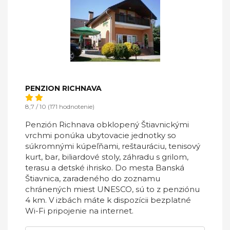
PENZION RICHNAVA
8,7 / 10 (171 hodnotenie)
Penzión Richnava obklopený Štiavnickými
vrchmi ponúka ubytovacie jednotky so
súkromnými kúpeľňami, reštauráciu, tenisový
kurt, bar, biliardové stoly, záhradu s grilom,
terasu a detské ihrisko. Do mesta Banská
Štiavnica, zaradeného do zoznamu
chránených miest UNESCO, sú to z penziónu
4 km. V izbách máte k dispozícii bezplatné
Wi-Fi pripojenie na internet.