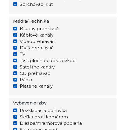
Sprchovací kút
Média/Technika
Blu-ray prehrávač
Káblové kanály
Videoprehrávač
DVD prehrávač
TV
TV s plochou obrazovkou
Satelitné kanály
CD prehrávač
Rádio
Platené kanály
Vybavenie izby
Rozkladacia pohovka
Sieťka proti komárom
Dlažba/mramorová podlaha
Súkromný vchod