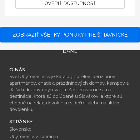
OVERIŤ DOSTUPNOSŤ
ZOBRAZIŤ VŠETKY PONUKY PRE ŠTIAVNICKÉ
BANE
O NÁS
SvetUbytovanie.sk je katalóg hotelov, penziónov,
apartmánov, chatiek, prázdninových domov, kempov a
ďalších druhov ubytovania. Zameriavame sa na
destinácie, ktoré sú obľúbené u Slovákov, a ktoré sú
vhodné na relax, dovolenku s deťmi alebo na aktívnu
dovolenku.
STRÁNKY
Slovensko
Ubytovanie v zahraničí