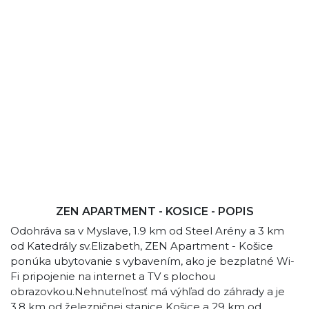
ZEN APARTMENT - KOSICE - POPIS
Odohráva sa v Myslave, 1.9 km od Steel Arény a 3 km
od Katedrály sv.Elizabeth, ZEN Apartment - Košice
ponúka ubytovanie s vybavením, ako je bezplatné Wi-
Fi pripojenie na internet a TV s plochou
obrazovkou.Nehnuteľnosť má výhľad do záhrady a je
3.8 km od železničnej stanice Košice a 29 km od