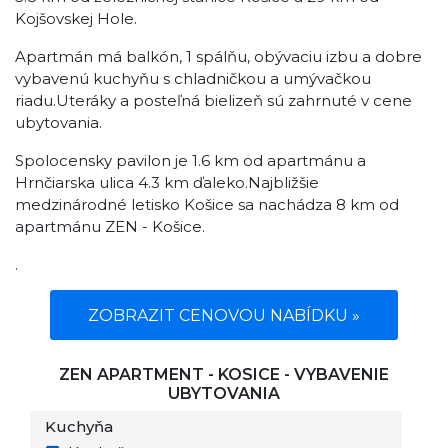
Kojšovskej Hole.
Apartmán má balkón, 1 spálňu, obývaciu izbu a dobre
vybavenú kuchyňu s chladničkou a umývačkou
riadu.Uteráky a posteľná bielizeň sú zahrnuté v cene
ubytovania.
Spolocensky pavilon je 1.6 km od apartmánu a
Hrnčiarska ulica 4.3 km ďaleko.Najbližšie
medzinárodné letisko Košice sa nachádza 8 km od
apartmánu ZEN - Košice.
.
ZOBRAZIT CENOVOU NABÍDKU »
ZEN APARTMENT - KOSICE - VYBAVENIE
UBYTOVANIA
Kuchyňa