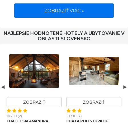
ZOBRAZIŤ VIAC »
NAJLEPŠIE HODNOTENÉ HOTELY A UBYTOVANIE V
OBLASTI SLOVENSKO
AZIŤ
ZOBRAZIŤ
ZOBRAZI
10 / 10 (6)
10 / 10 (2)
1901 APT.
MANDRA
CHATA POD STUPKOU