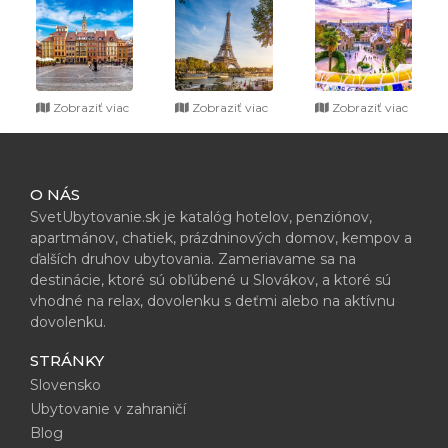
Zobraziť viac
Zobraziť viac
Zobraziť viac
O NÁS
SvetUbytovanie.sk je katalóg hotelov, penziónov,
apartmánov, chatiek, prázdninových domov, kempov a
ďalších druhov ubytovania. Zameriavame sa na
destinácie, ktoré sú obľúbené u Slovákov, a ktoré sú
vhodné na relax, dovolenku s deťmi alebo na aktívnu
dovolenku.
STRÁNKY
Slovensko
Ubytovanie v zahraničí
Blog