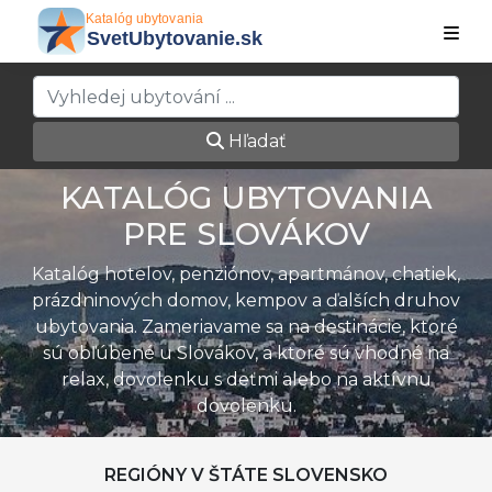
Hľadať
KATALÓG UBYTOVANIA
PRE SLOVÁKOV
Katalóg hotelov, penziónov, apartmánov, chatiek,
prázdninových domov, kempov a ďalších druhov
ubytovania. Zameriavame sa na destinácie, ktoré
sú obľúbené u Slovákov, a ktoré sú vhodné na
relax, dovolenku s deťmi alebo na aktívnu
dovolenku.
REGIÓNY V ŠTÁTE SLOVENSKO