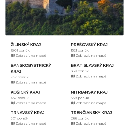
ŽILINSKÝ KRAJ
PREŠOVSKÝ KRAJ
1801 ponúk
1521 ponúk
Zobrazit na mapě
Zobrazit na mapě
BANSKOBYSTRICKÝ
BRATISLAVSKÝ KRAJ
KRAJ
589 ponúk
Zobrazit na mapě
937 ponúk
Zobrazit na mapě
KOŠICKÝ KRAJ
NITRIANSKY KRAJ
457 ponúk
338 ponúk
Zobrazit na mapě
Zobrazit na mapě
TRNAVSKÝ KRAJ
TRENČIANSKY KRAJ
301 ponúk
266 ponúk
Zobrazit na mapě
Zobrazit na mapě