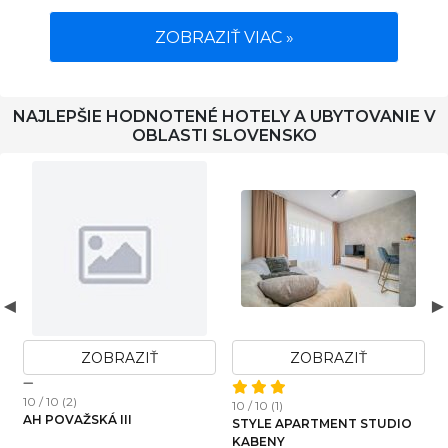
ZOBRAZIŤ VIAC »
NAJLEPŠIE HODNOTENÉ HOTELY A UBYTOVANIE V
OBLASTI SLOVENSKO
ZOBRAZIŤ
ZOBRAZIŤ
10 / 10 (2)
1
10 / 10 (1)
AH POVAŽSKÁ III
STYLE APARTMENT STUDIO
KABENY