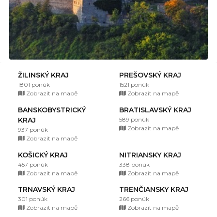
ŽILINSKÝ KRAJ
PREŠOVSKÝ KRAJ
1801 ponúk
1521 ponúk
Zobrazit na mapě
Zobrazit na mapě
BANSKOBYSTRICKÝ
BRATISLAVSKÝ KRAJ
KRAJ
589 ponúk
Zobrazit na mapě
937 ponúk
Zobrazit na mapě
KOŠICKÝ KRAJ
NITRIANSKY KRAJ
457 ponúk
338 ponúk
Zobrazit na mapě
Zobrazit na mapě
TRNAVSKÝ KRAJ
TRENČIANSKY KRAJ
301 ponúk
266 ponúk
Zobrazit na mapě
Zobrazit na mapě