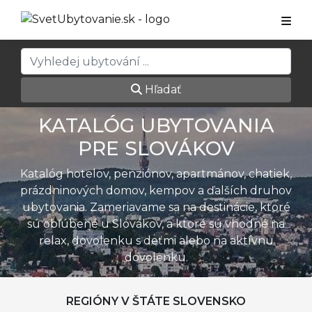
Hľadať
KATALÓG UBYTOVANIA
PRE SLOVÁKOV
Katalóg hotelov, penziónov, apartmánov, chatiek,
prázdninových domov, kempov a ďalších druhov
ubytovania. Zameriavame sa na destinácie, ktoré
sú obľúbené u Slovákov, a ktoré sú vhodné na
relax, dovolenku s deťmi alebo na aktívnu
dovolenku.
REGIÓNY V ŠTÁTE SLOVENSKO