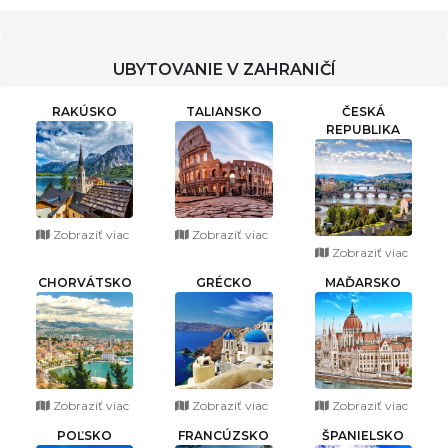
UBYTOVANIE V ZAHRANIČÍ
RAKÚSKO
TALIANSKO
ČESKÁ
REPUBLIKA
Zobraziť viac
Zobraziť viac
Zobraziť viac
CHORVÁTSKO
GRÉCKO
MAĎARSKO
Zobraziť viac
Zobraziť viac
Zobraziť viac
POĽSKO
FRANCÚZSKO
ŠPANIELSKO