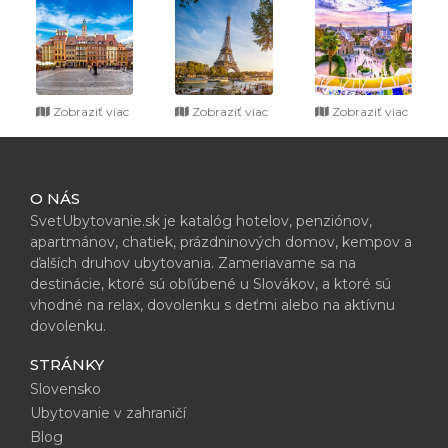
Zobraziť viac
Zobraziť viac
Zobraziť viac
O NÁS
SvetUbytovanie.sk je katalóg hotelov, penziónov,
apartmánov, chatiek, prázdninových domov, kempov a
ďalších druhov ubytovania. Zameriavame sa na
destinácie, ktoré sú obľúbené u Slovákov, a ktoré sú
vhodné na relax, dovolenku s deťmi alebo na aktívnu
dovolenku.
STRÁNKY
Slovensko
Ubytovanie v zahraničí
Blog