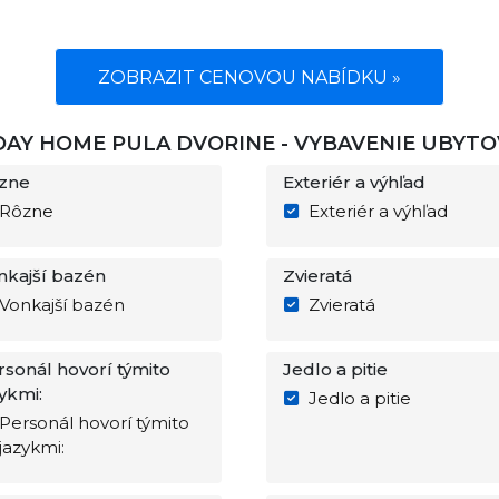
ZOBRAZIT CENOVOU NABÍDKU »
DAY HOME PULA DVORINE - VYBAVENIE UBYTO
zne
Exteriér a výhľad
Rôzne
Exteriér a výhľad
nkajší bazén
Zvieratá
Vonkajší bazén
Zvieratá
rsonál hovorí týmito
Jedlo a pitie
ykmi:
Jedlo a pitie
Personál hovorí týmito
jazykmi: