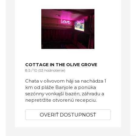
COTTAGE IN THE OLIVE GROVE
8,5 / 10 (53 hodnotenie)
Chata v olivovom háji sa nachádza 1
km od pláže Banjole a ponúka
sezónny vonkajší bazén, záhradu a
nepretržite otvorenú recepciu.
OVERIŤ DOSTUPNOSŤ