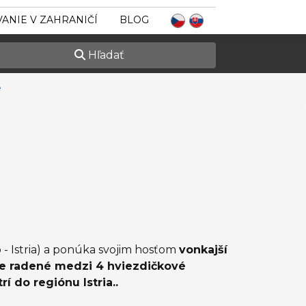
ANIE V ZAHRANIČÍ
BLOG
Hľadať
e
- Istria) a ponúka svojim hosťom
vonkajší
je radené medzi 4 hviezdičkové
 do regiónu Istria..