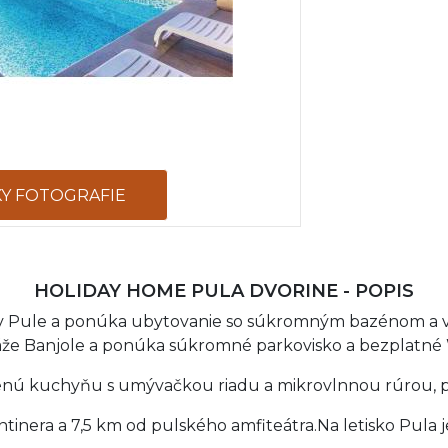
KY FOTOGRAFIE
HOLIDAY HOME PULA DVORINE - POPIS
 v Pule a ponúka ubytovanie so súkromným bazénom a 
že Banjole a ponúka súkromné ​​parkovisko a bezplatné W
enú kuchyňu s umývačkou riadu a mikrovlnnou rúrou, p
tinera a 7,5 km od pulského amfiteátra.Na letisko Pula j