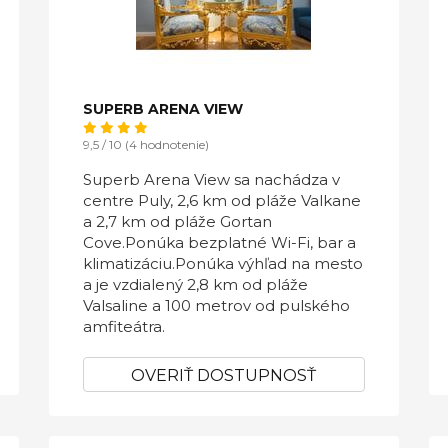
SUPERB ARENA VIEW
9,5 / 10 (4 hodnotenie)
Superb Arena View sa nachádza v
centre Puly, 2,6 km od pláže Valkane
a 2,7 km od pláže Gortan
Cove.Ponúka bezplatné Wi-Fi, bar a
klimatizáciu.Ponúka výhľad na mesto
a je vzdialený 2,8 km od pláže
Valsaline a 100 metrov od pulského
amfiteátra.
OVERIŤ DOSTUPNOSŤ