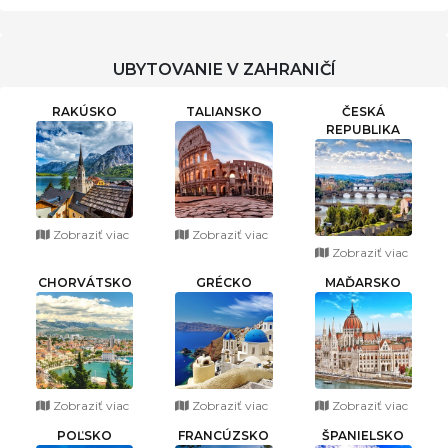
UBYTOVANIE V ZAHRANIČÍ
RAKÚSKO
TALIANSKO
ČESKÁ
REPUBLIKA
Zobraziť viac
Zobraziť viac
Zobraziť viac
CHORVÁTSKO
GRÉCKO
MAĎARSKO
Zobraziť viac
Zobraziť viac
Zobraziť viac
POĽSKO
FRANCÚZSKO
ŠPANIELSKO