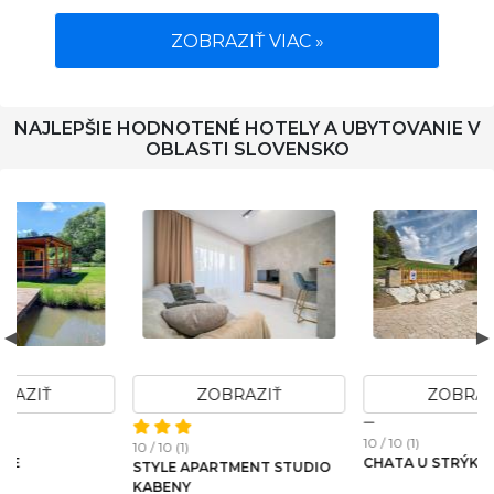
ZOBRAZIŤ VIAC »
NAJLEPŠIE HODNOTENÉ HOTELY A UBYTOVANIE V
OBLASTI SLOVENSKO
ZOBRAZIŤ
ZOBRAZIŤ
10 / 10 (1)
1
10 / 10 (1)
CHATA U STRÝKA JOŽA
STYLE APARTMENT STUDIO
KABENY