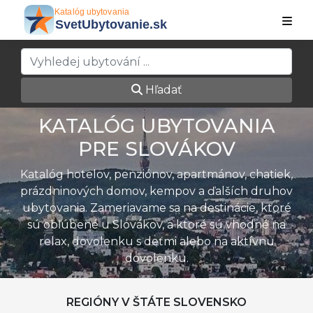
Hľadať
KATALÓG UBYTOVANIA
PRE SLOVÁKOV
Katalóg hotelov, penziónov, apartmánov, chatiek,
prázdninových domov, kempov a ďalších druhov
ubytovania. Zameriavame sa na destinácie, ktoré
sú obľúbené u Slovákov, a ktoré sú vhodné na
relax, dovolenku s deťmi alebo na aktívnu
dovolenku.
REGIÓNY V ŠTÁTE SLOVENSKO