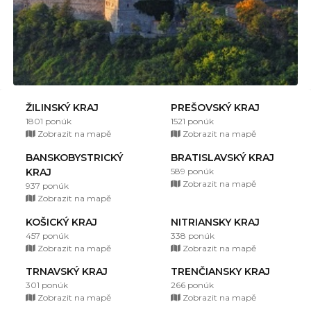
ŽILINSKÝ KRAJ
PREŠOVSKÝ KRAJ
1801 ponúk
1521 ponúk
Zobrazit na mapě
Zobrazit na mapě
BANSKOBYSTRICKÝ
BRATISLAVSKÝ KRAJ
KRAJ
589 ponúk
Zobrazit na mapě
937 ponúk
Zobrazit na mapě
KOŠICKÝ KRAJ
NITRIANSKY KRAJ
457 ponúk
338 ponúk
Zobrazit na mapě
Zobrazit na mapě
TRNAVSKÝ KRAJ
TRENČIANSKY KRAJ
301 ponúk
266 ponúk
Zobrazit na mapě
Zobrazit na mapě