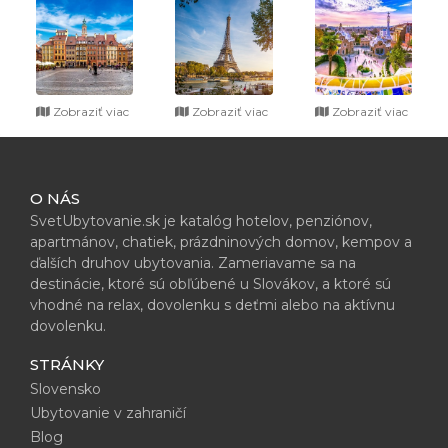
Zobraziť viac
Zobraziť viac
Zobraziť viac
O NÁS
SvetUbytovanie.sk je katalóg hotelov, penziónov,
apartmánov, chatiek, prázdninových domov, kempov a
ďalších druhov ubytovania. Zameriavame sa na
destinácie, ktoré sú obľúbené u Slovákov, a ktoré sú
vhodné na relax, dovolenku s deťmi alebo na aktívnu
dovolenku.
STRÁNKY
Slovensko
Ubytovanie v zahraničí
Blog