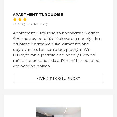
APARTMENT TURQUOISE
9,5 / 10 (39 hodnotenie)
Apartment Turquoise sa nachádza v Zadare,
400 metrov od pláže Kolovare a necelý 1 km
od pláže Karma.Ponúka klimatizované
ubytovanie s terasou a bezplatným Wi-
Fi.Ubytovanie je vzdialené necelý 1 km od
múzea antického skla a 17 minút chôdze od
vojvodovho paláca.
OVERIŤ DOSTUPNOSŤ