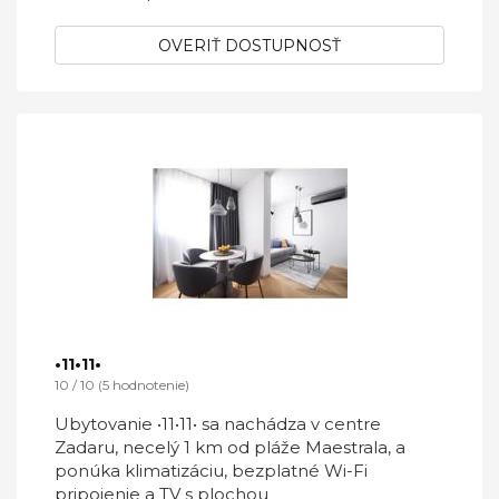
OVERIŤ DOSTUPNOSŤ
•11•11•
10 / 10 (5 hodnotenie)
Ubytovanie •11•11• sa nachádza v centre
Zadaru, necelý 1 km od pláže Maestrala, a
ponúka klimatizáciu, bezplatné Wi-Fi
pripojenie a TV s plochou