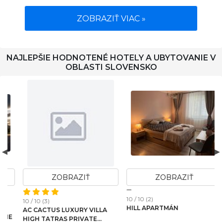
ZOBRAZIŤ VIAC »
NAJLEPŠIE HODNOTENÉ HOTELY A UBYTOVANIE V
OBLASTI SLOVENSKO
ZOBRAZIŤ
ZOBRAZIŤ
10 / 10 (2)
10 / 10 (6)
1
HILL APARTMÁN
MJ VILA