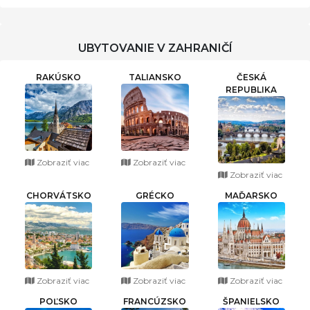
UBYTOVANIE V ZAHRANIČÍ
RAKÚSKO
TALIANSKO
ČESKÁ
REPUBLIKA
Zobraziť viac
Zobraziť viac
Zobraziť viac
CHORVÁTSKO
GRÉCKO
MAĎARSKO
Zobraziť viac
Zobraziť viac
Zobraziť viac
POĽSKO
FRANCÚZSKO
ŠPANIELSKO