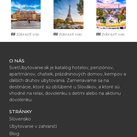
Zobraziť viac
Zobraziť viac
Zobraziť viac
O NÁS
SvetUbytovanie.sk je katalóg hotelov, penziónov,
apartmánov, chatiek, prázdninových domov, kempov a
ďalších druhov ubytovania. Zameriavame sa na
destinácie, ktoré sú obľúbené u Slovákov, a ktoré sú
vhodné na relax, dovolenku s deťmi alebo na aktívnu
dovolenku.
STRÁNKY
Slovensko
Ubytovanie v zahraničí
Blog