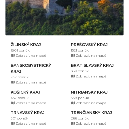
ŽILINSKÝ KRAJ
PREŠOVSKÝ KRAJ
1801 ponúk
1521 ponúk
Zobrazit na mapě
Zobrazit na mapě
BANSKOBYSTRICKÝ
BRATISLAVSKÝ KRAJ
KRAJ
589 ponúk
Zobrazit na mapě
937 ponúk
Zobrazit na mapě
KOŠICKÝ KRAJ
NITRIANSKY KRAJ
457 ponúk
338 ponúk
Zobrazit na mapě
Zobrazit na mapě
TRNAVSKÝ KRAJ
TRENČIANSKY KRAJ
301 ponúk
266 ponúk
Zobrazit na mapě
Zobrazit na mapě