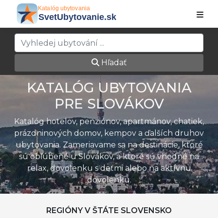
Hľadať
KATALÓG UBYTOVANIA
PRE SLOVÁKOV
Katalóg hotelov, penziónov, apartmánov, chatiek,
prázdninových domov, kempov a ďalších druhov
ubytovania. Zameriavame sa na destinácie, ktoré
sú obľúbené u Slovákov, a ktoré sú vhodné na
relax, dovolenku s deťmi alebo na aktívnu
dovolenku.
REGIÓNY V ŠTÁTE SLOVENSKO