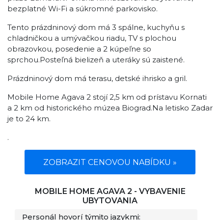
bezplatné Wi-Fi a súkromné ​​parkovisko.
Tento prázdninový dom má 3 spálne, kuchyňu s
chladničkou a umývačkou riadu, TV s plochou
obrazovkou, posedenie a 2 kúpeľne so
sprchou.Posteľná bielizeň a uteráky sú zaistené.
Prázdninový dom má terasu, detské ihrisko a gril.
Mobile Home Agava 2 stojí 2,5 km od prístavu Kornati
a 2 km od historického múzea Biograd.Na letisko Zadar
je to 24 km.
.
ZOBRAZIT CENOVOU NABÍDKU »
MOBILE HOME AGAVA 2 - VYBAVENIE
UBYTOVANIA
Personál hovorí týmito jazykmi: