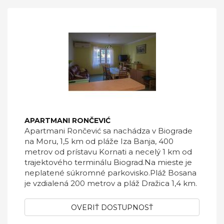
APARTMANI RONČEVIĆ
Apartmani Rončević sa nachádza v Biograde
na Moru, 1,5 km od pláže Iza Banja, 400
metrov od prístavu Kornati a necelý 1 km od
trajektového terminálu Biograd.Na mieste je
neplatené súkromné ​​parkovisko.Pláž Bosana
je vzdialená 200 metrov a pláž Dražica 1,4 km.
OVERIŤ DOSTUPNOSŤ