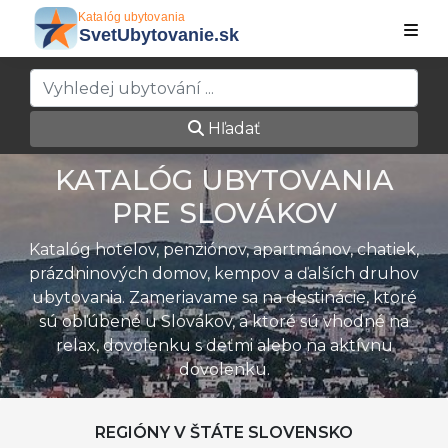
Hľadať
KATALÓG UBYTOVANIA
PRE SLOVÁKOV
Katalóg hotelov, penziónov, apartmánov, chatiek,
prázdninových domov, kempov a ďalších druhov
ubytovania. Zameriavame sa na destinácie, ktoré
sú obľúbené u Slovákov, a ktoré sú vhodné na
relax, dovolenku s deťmi alebo na aktívnu
dovolenku.
REGIÓNY V ŠTÁTE SLOVENSKO