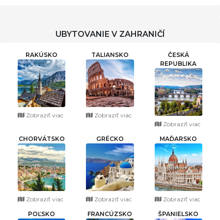
UBYTOVANIE V ZAHRANIČÍ
RAKÚSKO
TALIANSKO
ČESKÁ
REPUBLIKA
Zobraziť viac
Zobraziť viac
Zobraziť viac
CHORVÁTSKO
GRÉCKO
MAĎARSKO
Zobraziť viac
Zobraziť viac
Zobraziť viac
POĽSKO
FRANCÚZSKO
ŠPANIELSKO