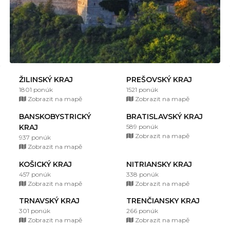
ŽILINSKÝ KRAJ
PREŠOVSKÝ KRAJ
1801 ponúk
1521 ponúk
Zobrazit na mapě
Zobrazit na mapě
BANSKOBYSTRICKÝ
BRATISLAVSKÝ KRAJ
KRAJ
589 ponúk
Zobrazit na mapě
937 ponúk
Zobrazit na mapě
KOŠICKÝ KRAJ
NITRIANSKY KRAJ
457 ponúk
338 ponúk
Zobrazit na mapě
Zobrazit na mapě
TRNAVSKÝ KRAJ
TRENČIANSKY KRAJ
301 ponúk
266 ponúk
Zobrazit na mapě
Zobrazit na mapě