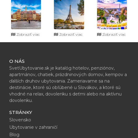
Zobraziť viac
Zobraziť viac
Zobraziť viac
O NÁS
SvetUbytovanie.sk je katalóg hotelov, penziónov,
apartmánov, chatiek, prázdninových domov, kempov a
ďalších druhov ubytovania. Zameriavame sa na
destinácie, ktoré sú obľúbené u Slovákov, a ktoré sú
vhodné na relax, dovolenku s deťmi alebo na aktívnu
dovolenku.
STRÁNKY
Slovensko
Ubytovanie v zahraničí
Blog